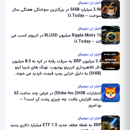
اخبار ارز دیجیتال
2.96 میلیارد SHIB در بزرگترین سوختگی هفتگی سال
سوخت – U.Today
اخبار ارز دیجیتال
Ripple Mints 15 میلیون RLUSD در اتریوم کسب می
کند – U.Today
اخبار ارز دیجیتال
3.4 میلیون XRP به سرقت رفته در کره به 8.5 میلیون
دلار کلاهبرداری کریپتو یوتیوب. نهنگ های شیبا اینو
(SHIB) به دلیل خرابی پمپ قیمت ناپدید می شوند.
بلک راک 89.83 میلیون دلار U-Turn در بیت کوین را
ثبت کرد – گزارش کریپتو صبح – U.Today
اخبار ارز دیجیتال
انتشارات Shiba Inu (SHIB) در عرض چند ساعت 62
درصد افزایش یافت: چه چیزی پشت آن است؟ –
یو.امروز
اخبار ارز دیجیتال
XRP به نقطه عطف جدید ETF 1.5 میلیارد دلاری رسید