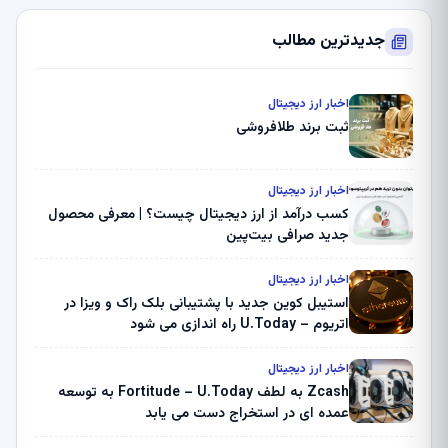
جدیدترین مطالب
اخبار ارز دیجیتال
ثبت برند طلافروشی
اخبار ارز دیجیتال
کسب درآمد از ارز دیجیتال چیست؟ | معرفی محصول
جدید صرافی بیت‌پین
اخبار ارز دیجیتال
استیبل کوین جدید با پشتیبانی بلک راک و ویزا در
اتریوم – U.Today راه اندازی می شود
اخبار ارز دیجیتال
Zcash به لطف Fortitude – U.Today به توسعه
عمده ای در استخراج دست می یابد