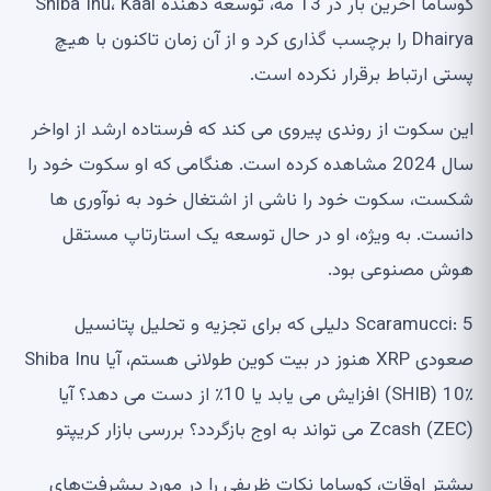
کوساما آخرین بار در 13 مه، توسعه دهنده Shiba Inu، Kaal
Dhairya را برچسب گذاری کرد و از آن زمان تاکنون با هیچ
پستی ارتباط برقرار نکرده است.
این سکوت از روندی پیروی می کند که فرستاده ارشد از اواخر
سال 2024 مشاهده کرده است. هنگامی که او سکوت خود را
شکست، سکوت خود را ناشی از اشتغال خود به نوآوری ها
دانست. به ویژه، او در حال توسعه یک استارتاپ مستقل
هوش مصنوعی بود.
Scaramucci: 5 دلیلی که برای تجزیه و تحلیل پتانسیل
صعودی XRP هنوز در بیت کوین طولانی هستم، آیا Shiba Inu
(SHIB) 10٪ افزایش می یابد یا 10٪ از دست می دهد؟ آیا
Zcash (ZEC) می تواند به اوج بازگردد؟ بررسی بازار کریپتو
بیشتر اوقات، کوساما نکات ظریفی را در مورد پیشرفت‌های