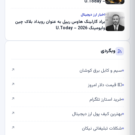
– U.Today
اخبار ارز دیجیتال
براد گارلینگ هاوس ریپل به عنوان رویداد بلاک چین
وایومینگ 2026 – U.Today
وبگردی
سیم و کابل برق کوشان
↗
💵 قیمت دلار امروز
↗
خرید استارز تلگرام
↗
بهترین کیف پول ارز دیجیتال
↗
شکلات تبلیغاتی نیکان
↗