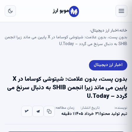
به
مح
موبو ارز
اص
خانه
اخبار ارز دیجیتال
›
›
بدون پست، بدون علامت: شیتوشی کوساما در X پایین می ماند زیرا انجمن
SHIB به دنبال سرنخ می گردد – U.Today
اخبار ارز دیجیتال
بدون پست، بدون علامت: شیتوشی کوساما در X
پایین می ماند زیرا انجمن SHIB به دنبال سرنخ می
گردد – U.Today
نویسنده:
تاریخ انتشار:
زمان مطالعه:
تیم تولید محتوا
۳۱ خرداد ۱۴۰۵
۱ دقیقه