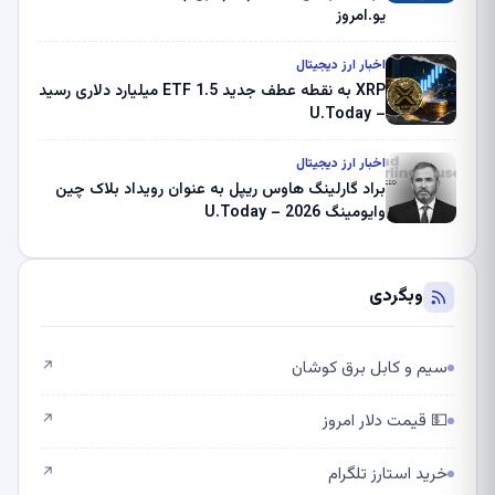
یو.امروز
اخبار ارز دیجیتال
XRP به نقطه عطف جدید ETF 1.5 میلیارد دلاری رسید
– U.Today
اخبار ارز دیجیتال
براد گارلینگ هاوس ریپل به عنوان رویداد بلاک چین
وایومینگ 2026 – U.Today
وبگردی
سیم و کابل برق کوشان
↗
💵 قیمت دلار امروز
↗
خرید استارز تلگرام
↗