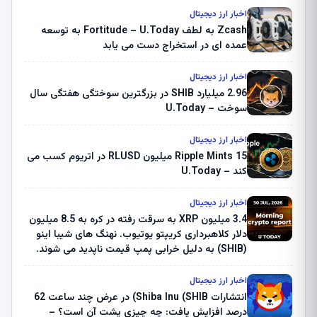
اخبار ارز دیجیتال
Zcash به لطف Fortitude – U.Today به توسعه
عمده ای در استخراج دست می یابد
اخبار ارز دیجیتال
2.96 میلیارد SHIB در بزرگترین سوختگی هفتگی سال
سوخت – U.Today
اخبار ارز دیجیتال
Ripple Mints 15 میلیون RLUSD در اتریوم کسب می
کند – U.Today
اخبار ارز دیجیتال
3.4 میلیون XRP به سرقت رفته در کره به 8.5 میلیون
دلار کلاهبرداری کریپتو یوتیوب. نهنگ های شیبا اینو
(SHIB) به دلیل خرابی پمپ قیمت ناپدید می شوند.
بلک راک 89.83 میلیون دلار U-Turn در بیت کوین را
ثبت کرد – گزارش کریپتو صبح – U.Today
اخبار ارز دیجیتال
انتشارات Shiba Inu (SHIB) در عرض چند ساعت 62
درصد افزایش یافت: چه چیزی پشت آن است؟ –