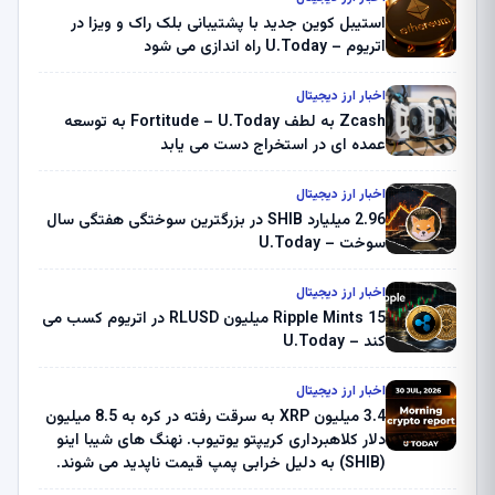
استیبل کوین جدید با پشتیبانی بلک راک و ویزا در
اتریوم – U.Today راه اندازی می شود
اخبار ارز دیجیتال
Zcash به لطف Fortitude – U.Today به توسعه
عمده ای در استخراج دست می یابد
اخبار ارز دیجیتال
2.96 میلیارد SHIB در بزرگترین سوختگی هفتگی سال
سوخت – U.Today
اخبار ارز دیجیتال
Ripple Mints 15 میلیون RLUSD در اتریوم کسب می
کند – U.Today
اخبار ارز دیجیتال
3.4 میلیون XRP به سرقت رفته در کره به 8.5 میلیون
دلار کلاهبرداری کریپتو یوتیوب. نهنگ های شیبا اینو
(SHIB) به دلیل خرابی پمپ قیمت ناپدید می شوند.
بلک راک 89.83 میلیون دلار U-Turn در بیت کوین را