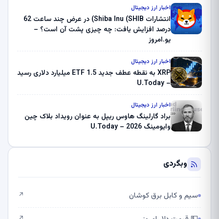
ثبت کرد – گزارش کریپتو صبح – U.Today
اخبار ارز دیجیتال
انتشارات Shiba Inu (SHIB) در عرض چند ساعت 62
درصد افزایش یافت: چه چیزی پشت آن است؟ –
یو.امروز
اخبار ارز دیجیتال
XRP به نقطه عطف جدید ETF 1.5 میلیارد دلاری رسید
– U.Today
اخبار ارز دیجیتال
براد گارلینگ هاوس ریپل به عنوان رویداد بلاک چین
وایومینگ 2026 – U.Today
وبگردی
سیم و کابل برق کوشان
↗