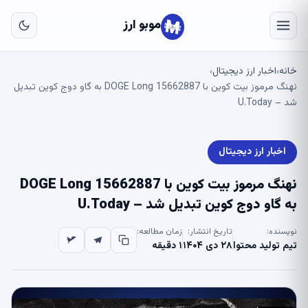
به
مح
موبو ارز
اص
خانه
اخبار ارز دیجیتال
›
›
نهنگ مرموز بیت کوین با 15662887 DOGE Long به گاو دوج کوین تبدیل
شد – U.Today
اخبار ارز دیجیتال
نهنگ مرموز بیت کوین با 15662887 DOGE Long
به گاو دوج کوین تبدیل شد – U.Today
نویسنده:
تاریخ انتشار:
زمان مطالعه:
تیم تولید محتوا
۲۸ دی ۱۴۰۴
۱ دقیقه