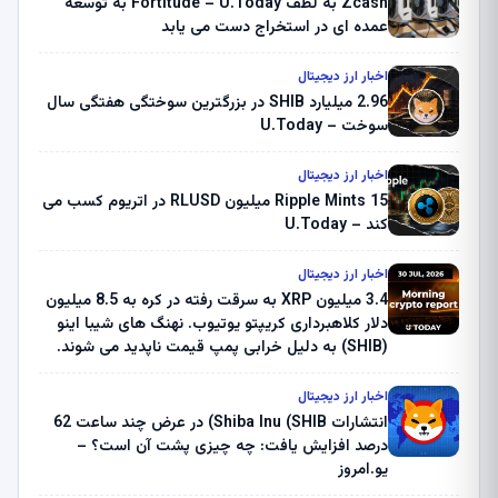
Zcash به لطف Fortitude – U.Today به توسعه
عمده ای در استخراج دست می یابد
اخبار ارز دیجیتال
2.96 میلیارد SHIB در بزرگترین سوختگی هفتگی سال
سوخت – U.Today
اخبار ارز دیجیتال
Ripple Mints 15 میلیون RLUSD در اتریوم کسب می
کند – U.Today
اخبار ارز دیجیتال
3.4 میلیون XRP به سرقت رفته در کره به 8.5 میلیون
دلار کلاهبرداری کریپتو یوتیوب. نهنگ های شیبا اینو
(SHIB) به دلیل خرابی پمپ قیمت ناپدید می شوند.
بلک راک 89.83 میلیون دلار U-Turn در بیت کوین را
ثبت کرد – گزارش کریپتو صبح – U.Today
اخبار ارز دیجیتال
انتشارات Shiba Inu (SHIB) در عرض چند ساعت 62
درصد افزایش یافت: چه چیزی پشت آن است؟ –
یو.امروز