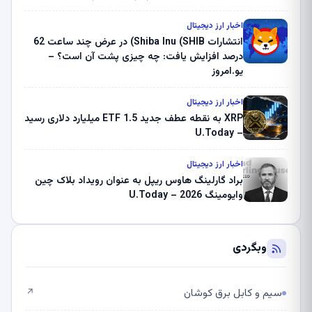
بلک راک 89.83 میلیون دلار U-Turn در بیت کوین را
ثبت کرد – گزارش کریپتو صبح – U.Today
اخبار ارز دیجیتال
انتشارات Shiba Inu (SHIB) در عرض چند ساعت 62
درصد افزایش یافت: چه چیزی پشت آن است؟ –
یو.امروز
اخبار ارز دیجیتال
XRP به نقطه عطف جدید ETF 1.5 میلیارد دلاری رسید
– U.Today
اخبار ارز دیجیتال
براد گارلینگ هاوس ریپل به عنوان رویداد بلاک چین
وایومینگ 2026 – U.Today
وبگردی
سیم و کابل برق کوشان
↗