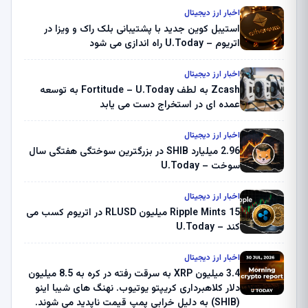
اخبار ارز دیجیتال
استیبل کوین جدید با پشتیبانی بلک راک و ویزا در
اتریوم – U.Today راه اندازی می شود
اخبار ارز دیجیتال
Zcash به لطف Fortitude – U.Today به توسعه
عمده ای در استخراج دست می یابد
اخبار ارز دیجیتال
2.96 میلیارد SHIB در بزرگترین سوختگی هفتگی سال
سوخت – U.Today
اخبار ارز دیجیتال
Ripple Mints 15 میلیون RLUSD در اتریوم کسب می
کند – U.Today
اخبار ارز دیجیتال
3.4 میلیون XRP به سرقت رفته در کره به 8.5 میلیون
دلار کلاهبرداری کریپتو یوتیوب. نهنگ های شیبا اینو
(SHIB) به دلیل خرابی پمپ قیمت ناپدید می شوند.