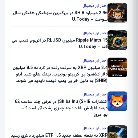
اخبار ارز دیجیتال
2.96 میلیارد SHIB در بزرگترین سوختگی هفتگی سال
سوخت – U.Today
اخبار ارز دیجیتال
Ripple Mints 15 میلیون RLUSD در اتریوم کسب می
کند – U.Today
اخبار ارز دیجیتال
3.4 میلیون XRP به سرقت رفته در کره به 8.5 میلیون
دلار کلاهبرداری کریپتو یوتیوب. نهنگ های شیبا اینو
(SHIB) به دلیل خرابی پمپ قیمت ناپدید می شوند.
بلک راک 89.83 میلیون دلار U-Turn در بیت کوین را
ثبت کرد – گزارش کریپتو صبح – U.Today
اخبار ارز دیجیتال
انتشارات Shiba Inu (SHIB) در عرض چند ساعت 62
درصد افزایش یافت: چه چیزی پشت آن است؟ –
یو.امروز
اخبار ارز دیجیتال
XRP به نقطه عطف جدید ETF 1.5 میلیارد دلاری رسید