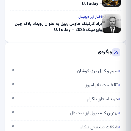
– U.Today
اخبار ارز دیجیتال
براد گارلینگ هاوس ریپل به عنوان رویداد بلاک چین
وایومینگ 2026 – U.Today
وبگردی
سیم و کابل برق کوشان
↗
💵 قیمت دلار امروز
↗
خرید استارز تلگرام
↗
بهترین کیف پول ارز دیجیتال
↗
شکلات تبلیغاتی نیکان
↗