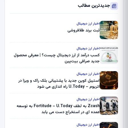
جدیدترین مطالب
اخبار ارز دیجیتال
ثبت برند طلافروشی
اخبار ارز دیجیتال
کسب درآمد از ارز دیجیتال چیست؟ | معرفی محصول
جدید صرافی بیت‌پین
اخبار ارز دیجیتال
استیبل کوین جدید با پشتیبانی بلک راک و ویزا در
اتریوم – U.Today راه اندازی می شود
اخبار ارز دیجیتال
Zcash به لطف Fortitude – U.Today به توسعه
عمده ای در استخراج دست می یابد
اخبار ارز دیجیتال