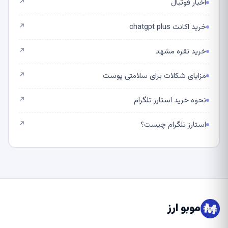
اخبار فوتبال
↗
خرید اکانت chatgpt plus
↗
خرید نقره مشهد
↗
مزایای شکلات برای سلامتی پوست
↗
نحوه خرید استارز تلگرام
↗
استارز تلگرام چیست؟
↗
موبو ارز