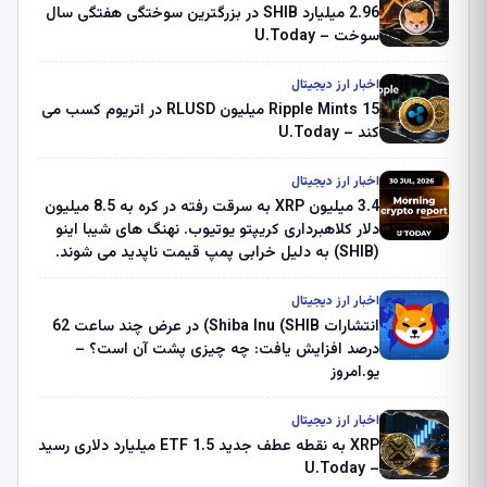
2.96 میلیارد SHIB در بزرگترین سوختگی هفتگی سال
سوخت – U.Today
اخبار ارز دیجیتال
Ripple Mints 15 میلیون RLUSD در اتریوم کسب می
کند – U.Today
اخبار ارز دیجیتال
3.4 میلیون XRP به سرقت رفته در کره به 8.5 میلیون
دلار کلاهبرداری کریپتو یوتیوب. نهنگ های شیبا اینو
(SHIB) به دلیل خرابی پمپ قیمت ناپدید می شوند.
بلک راک 89.83 میلیون دلار U-Turn در بیت کوین را
ثبت کرد – گزارش کریپتو صبح – U.Today
اخبار ارز دیجیتال
انتشارات Shiba Inu (SHIB) در عرض چند ساعت 62
درصد افزایش یافت: چه چیزی پشت آن است؟ –
یو.امروز
اخبار ارز دیجیتال
XRP به نقطه عطف جدید ETF 1.5 میلیارد دلاری رسید
– U.Today