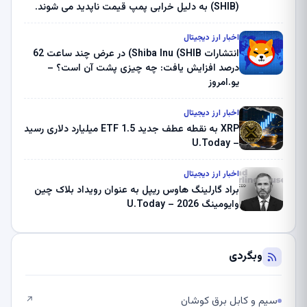
(SHIB) به دلیل خرابی پمپ قیمت ناپدید می شوند.
بلک راک 89.83 میلیون دلار U-Turn در بیت کوین را
ثبت کرد – گزارش کریپتو صبح – U.Today
اخبار ارز دیجیتال
انتشارات Shiba Inu (SHIB) در عرض چند ساعت 62
درصد افزایش یافت: چه چیزی پشت آن است؟ –
یو.امروز
اخبار ارز دیجیتال
XRP به نقطه عطف جدید ETF 1.5 میلیارد دلاری رسید
– U.Today
اخبار ارز دیجیتال
براد گارلینگ هاوس ریپل به عنوان رویداد بلاک چین
وایومینگ 2026 – U.Today
وبگردی
سیم و کابل برق کوشان
↗