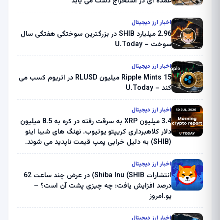
عمده ای در استخراج دست می یابد
اخبار ارز دیجیتال
2.96 میلیارد SHIB در بزرگترین سوختگی هفتگی سال
سوخت – U.Today
اخبار ارز دیجیتال
Ripple Mints 15 میلیون RLUSD در اتریوم کسب می
کند – U.Today
اخبار ارز دیجیتال
3.4 میلیون XRP به سرقت رفته در کره به 8.5 میلیون
دلار کلاهبرداری کریپتو یوتیوب. نهنگ های شیبا اینو
(SHIB) به دلیل خرابی پمپ قیمت ناپدید می شوند.
بلک راک 89.83 میلیون دلار U-Turn در بیت کوین را
ثبت کرد – گزارش کریپتو صبح – U.Today
اخبار ارز دیجیتال
انتشارات Shiba Inu (SHIB) در عرض چند ساعت 62
درصد افزایش یافت: چه چیزی پشت آن است؟ –
یو.امروز
اخبار ارز دیجیتال