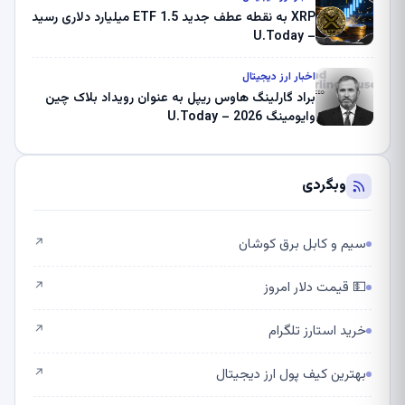
XRP به نقطه عطف جدید ETF 1.5 میلیارد دلاری رسید
– U.Today
اخبار ارز دیجیتال
براد گارلینگ هاوس ریپل به عنوان رویداد بلاک چین
وایومینگ 2026 – U.Today
وبگردی
سیم و کابل برق کوشان
↗
💵 قیمت دلار امروز
↗
خرید استارز تلگرام
↗
بهترین کیف پول ارز دیجیتال
↗