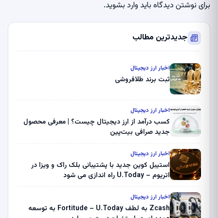
برای نوشتن دیدگاه باید
وارد بشوید
.
جدیدترین مطالب
اخبار ارز دیجیتال
ثبت برند طلافروشی
اخبار ارز دیجیتال
کسب درآمد از ارز دیجیتال چیست؟ | معرفی محصول
جدید صرافی بیت‌پین
اخبار ارز دیجیتال
استیبل کوین جدید با پشتیبانی بلک راک و ویزا در
اتریوم – U.Today راه اندازی می شود
اخبار ارز دیجیتال
Zcash به لطف Fortitude – U.Today به توسعه