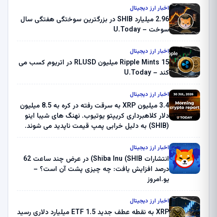
اخبار ارز دیجیتال
2.96 میلیارد SHIB در بزرگترین سوختگی هفتگی سال
سوخت – U.Today
اخبار ارز دیجیتال
Ripple Mints 15 میلیون RLUSD در اتریوم کسب می
کند – U.Today
اخبار ارز دیجیتال
3.4 میلیون XRP به سرقت رفته در کره به 8.5 میلیون
دلار کلاهبرداری کریپتو یوتیوب. نهنگ های شیبا اینو
(SHIB) به دلیل خرابی پمپ قیمت ناپدید می شوند.
بلک راک 89.83 میلیون دلار U-Turn در بیت کوین را
ثبت کرد – گزارش کریپتو صبح – U.Today
اخبار ارز دیجیتال
انتشارات Shiba Inu (SHIB) در عرض چند ساعت 62
درصد افزایش یافت: چه چیزی پشت آن است؟ –
یو.امروز
اخبار ارز دیجیتال
XRP به نقطه عطف جدید ETF 1.5 میلیارد دلاری رسید