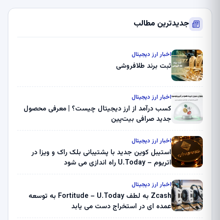
جدیدترین مطالب
اخبار ارز دیجیتال
ثبت برند طلافروشی
اخبار ارز دیجیتال
کسب درآمد از ارز دیجیتال چیست؟ | معرفی محصول
جدید صرافی بیت‌پین
اخبار ارز دیجیتال
استیبل کوین جدید با پشتیبانی بلک راک و ویزا در
اتریوم – U.Today راه اندازی می شود
اخبار ارز دیجیتال
Zcash به لطف Fortitude – U.Today به توسعه
عمده ای در استخراج دست می یابد