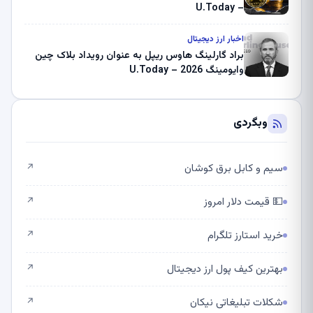
– U.Today
اخبار ارز دیجیتال
براد گارلینگ هاوس ریپل به عنوان رویداد بلاک چین
وایومینگ 2026 – U.Today
وبگردی
سیم و کابل برق کوشان
↗
💵 قیمت دلار امروز
↗
خرید استارز تلگرام
↗
بهترین کیف پول ارز دیجیتال
↗
شکلات تبلیغاتی نیکان
↗