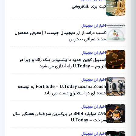
ثبت برند طلافروشی
اخبار ارز دیجیتال
کسب درآمد از ارز دیجیتال چیست؟ | معرفی محصول
جدید صرافی بیت‌پین
اخبار ارز دیجیتال
استیبل کوین جدید با پشتیبانی بلک راک و ویزا در
اتریوم – U.Today راه اندازی می شود
اخبار ارز دیجیتال
Zcash به لطف Fortitude – U.Today به توسعه
عمده ای در استخراج دست می یابد
اخبار ارز دیجیتال
2.96 میلیارد SHIB در بزرگترین سوختگی هفتگی سال
سوخت – U.Today
اخبار ارز دیجیتال