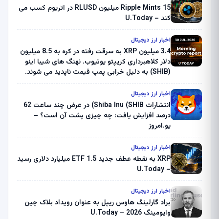
Ripple Mints 15 میلیون RLUSD در اتریوم کسب می
کند – U.Today
اخبار ارز دیجیتال
3.4 میلیون XRP به سرقت رفته در کره به 8.5 میلیون
دلار کلاهبرداری کریپتو یوتیوب. نهنگ های شیبا اینو
(SHIB) به دلیل خرابی پمپ قیمت ناپدید می شوند.
بلک راک 89.83 میلیون دلار U-Turn در بیت کوین را
ثبت کرد – گزارش کریپتو صبح – U.Today
اخبار ارز دیجیتال
انتشارات Shiba Inu (SHIB) در عرض چند ساعت 62
درصد افزایش یافت: چه چیزی پشت آن است؟ –
یو.امروز
اخبار ارز دیجیتال
XRP به نقطه عطف جدید ETF 1.5 میلیارد دلاری رسید
– U.Today
اخبار ارز دیجیتال
براد گارلینگ هاوس ریپل به عنوان رویداد بلاک چین
وایومینگ 2026 – U.Today