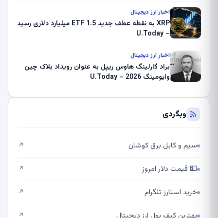
اخبار ارز دیجیتال
XRP به نقطه عطف جدید ETF 1.5 میلیارد دلاری رسید
– U.Today
اخبار ارز دیجیتال
براد گارلینگ هاوس ریپل به عنوان رویداد بلاک چین
وایومینگ 2026 – U.Today
وبگردی
سیم و کابل برق کوشان
↗
💵 قیمت دلار امروز
↗
خرید استارز تلگرام
↗
بهترین کیف پول ارز دیجیتال
↗