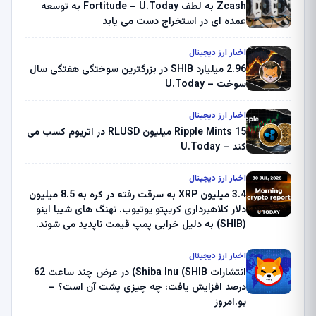
Zcash به لطف Fortitude – U.Today به توسعه
عمده ای در استخراج دست می یابد
اخبار ارز دیجیتال
2.96 میلیارد SHIB در بزرگترین سوختگی هفتگی سال
سوخت – U.Today
اخبار ارز دیجیتال
Ripple Mints 15 میلیون RLUSD در اتریوم کسب می
کند – U.Today
اخبار ارز دیجیتال
3.4 میلیون XRP به سرقت رفته در کره به 8.5 میلیون
دلار کلاهبرداری کریپتو یوتیوب. نهنگ های شیبا اینو
(SHIB) به دلیل خرابی پمپ قیمت ناپدید می شوند.
بلک راک 89.83 میلیون دلار U-Turn در بیت کوین را
ثبت کرد – گزارش کریپتو صبح – U.Today
اخبار ارز دیجیتال
انتشارات Shiba Inu (SHIB) در عرض چند ساعت 62
درصد افزایش یافت: چه چیزی پشت آن است؟ –
یو.امروز