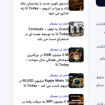
استیبل کوین جدید با پشتیبانی بلک
راک و ویزا در اتریوم – U.Today راه
اندازی می شود
ا نشان نمی دهد. اطلاعات
اخبار ارز دیجیتال
Zcash به لطف Fortitude –
ی
U.Today به توسعه عمده ای در
استخراج دست می یابد
اشند.
اخبار ارز دیجیتال
2.96 میلیارد SHIB در بزرگترین
سیلور
سوختگی هفتگی سال سوخت –
U.Today
اخبار ارز دیجیتال
Saylor بر تعهد MicroStrategy به بیت‌کوین تأکید می‌کند، موضعی که از زمان شروع انباشت ارز دیجیتال در سال 2020 حفظ
Ripple Mints 15 میلیون RLUSD در
ه است. سیلر
اتریوم کسب می کند – U.Today
اخبار ارز دیجیتال
3.4 میلیون XRP به سرقت رفته در
فراتر