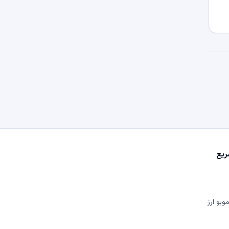
یع
وبو ارز