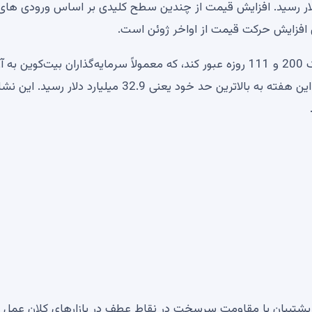
کوین پس از چند روز افزایش روز دوشنبه به 69498 دلار رسید. افزایش قیمت از چندین سطح کلیدی بر اساس ورودی 
ی افزایش حرکت قیمت از اواخر ژوئن است.
این رالی باعث شد که بازار از سد ترکیبی میانگین‌های متحرک 200 و 111 روزه عبور کند، که معمولاً سرمایه‌گذاران بیت‌کوین به
پاسخ می‌دهند. بهره باز در قراردادهای آتی دائمی و ثابت در این هفته به بالاترین حد خود یعنی 32.9 میلیارد دلار رسید.
ول تاریخ به عنوان پشتیبان یا مقاومت سرسخت در نقاط عطف در بازارهای کلان عمل 