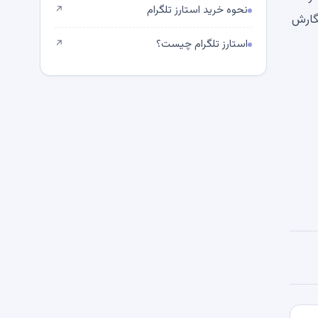
نحوه خرید استارز تلگرام
↗
نگارش
استارز تلگرام چیست؟
↗