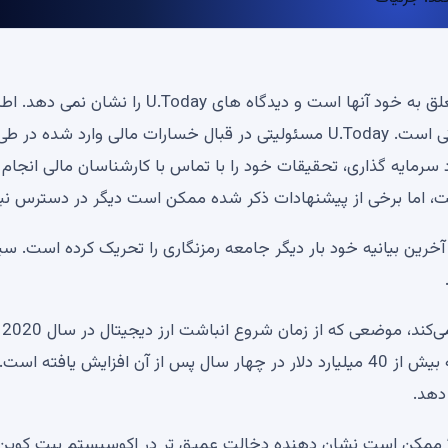
سلب مسئولیت: نظرات بیان شده توسط نویسندگان ما متعلق به خود آنها است و دیدگاه های U.Today ر
مالی و بازار ارائه شده در U.Today فقط برای اهداف اطلاعاتی است. U.Today مسئولیتی در قبال خسارات مالی وارد شده در ط
 سرمایه گذاری، تحقیقات خود را با تماس با کارشناسان مالی انجام
ست، اما برخی از پیشنهادات ذکر شده ممکن است دیگر در دسترس نب
سایلر، یکی از بنیانگذاران و رئیس MicroStrategy، با آخرین بیانیه خود بار دیگر جامعه رمزنگاری را تحریک کرده است. 
توییت 
کرده است. ارزش بازار MicroStrategy از 1.5 میلیارد دلار به بیش از 40 میلیارد دلار در چهار سال پس از آن افزایش یافت
دهد.
کند” ممکن است نشان دهنده دخالت عمیق تر در اکوسیستم بیت کوین 