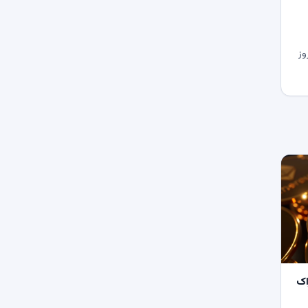
وز
اک