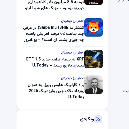
کره به 8.5 میلیون دلار کلاهبرداری
کریپتو یوتیوب. نهنگ های شیبا اینو
(SHIB) به دلیل خرابی پمپ قیمت
ناپدید می شوند. بلک راک 89.83
اخبار ارز دیجیتال
میلیون دلار U-Turn در بیت کوین را
انتشارات Shiba Inu (SHIB) در عرض
ثبت کرد – گزارش کریپتو صبح –
چند ساعت 62 درصد افزایش یافت:
U.Today
چه چیزی پشت آن است؟ – یو.امروز
اخبار ارز دیجیتال
XRP به نقطه عطف جدید ETF 1.5
میلیارد دلاری رسید – U.Today
اخبار ارز دیجیتال
براد گارلینگ هاوس ریپل به عنوان
ایت
رویداد بلاک چین وایومینگ 2026 –
U.Today
وبگردی