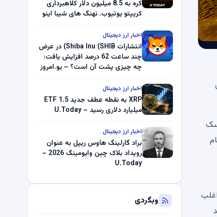
کره به 8.5 میلیون دلار کلاهبرداری
کریپتو یوتیوب. نهنگ های شیبا اینو
(SHIB) به دلیل خرابی پمپ قیمت
ناپدید می شوند. بلک راک 89.83
اخبار ارز دیجیتال
میلیون دلار U-Turn در بیت کوین را
انتشارات Shiba Inu (SHIB) در عرض
ثبت کرد – گزارش کریپتو صبح –
چند ساعت 62 درصد افزایش یافت:
U.Today
چه چیزی پشت آن است؟ – یو.امروز
اخبار ارز دیجیتال
XRP به نقطه عطف جدید ETF 1.5
میلیارد دلاری رسید – U.Today
یسک
اخبار ارز دیجیتال
م
براد گارلینگ هاوس ریپل به عنوان
رویداد بلاک چین وایومینگ 2026 –
U.Today
اغلب
وبگردی
دید