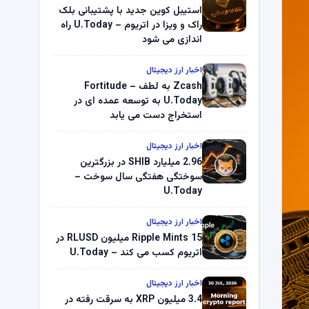
استیبل کوین جدید با پشتیبانی بلک
راک و ویزا در اتریوم – U.Today راه
اندازی می شود
اخبار ارز دیجیتال
Zcash به لطف Fortitude –
U.Today به توسعه عمده ای در
استخراج دست می یابد
اخبار ارز دیجیتال
2.96 میلیارد SHIB در بزرگترین
سوختگی هفتگی سال سوخت –
U.Today
اخبار ارز دیجیتال
Ripple Mints 15 میلیون RLUSD در
اتریوم کسب می کند – U.Today
اخبار ارز دیجیتال
3.4 میلیون XRP به سرقت رفته در