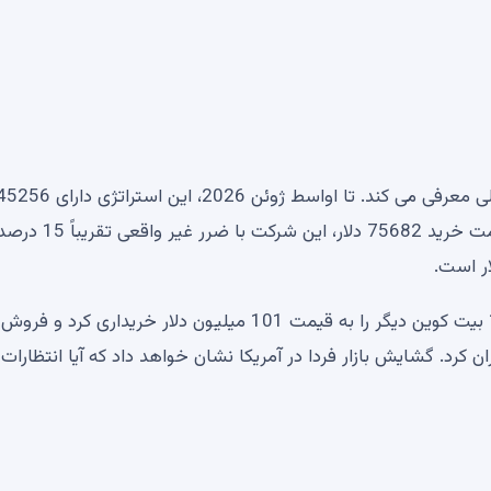
Saylor فرمول های جدیدی را در خلال یک عقب نشینی محلی معرفی می کند. تا اواسط ژوئن 2026، 
بیت کوین به ارزش 54.36 میلیارد دلار است. با میانگین قیمت خرید 75682 دلار، این شرکت ب
با این حال، انباشت ادامه دارد. در 8 ژوئن، این شرکت 1550 بیت کوین دیگر را به قیمت 101 میلیون دلار خریداری ک
 کرد. گشایش بازار فردا در آمریکا نشان خواهد داد که آیا انتظارات ب