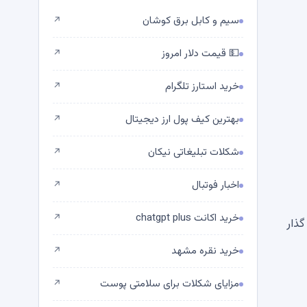
سیم و کابل برق کوشان
↗
💵 قیمت دلار امروز
↗
خرید استارز تلگرام
↗
بهترین کیف پول ارز دیجیتال
↗
شکلات تبلیغاتی نیکان
↗
اخبار فوتبال
↗
خرید اکانت chatgpt plus
↗
گذار
خرید نقره مشهد
↗
مزایای شکلات برای سلامتی پوست
↗