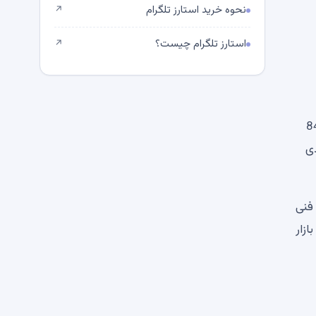
نحوه خرید استارز تلگرام
↗
استارز تلگرام چیست؟
↗
این استراتژی دارای 845256
ا ضرر غیر واقعی تقریباً 15 درصدی
رد و فروش فنی
ازار