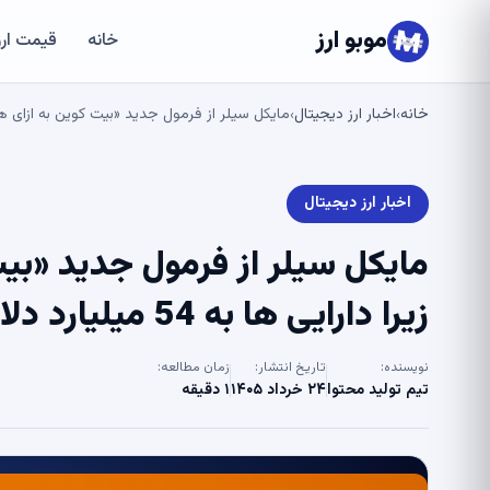
موبو ارز
خانه
قیمت ارز
خانه
اخبار ارز دیجیتال
مایکل سیلر از فرمول جدید «بیت کوین به ازای هر سهم» رونمایی کرد 
›
›
اخبار ارز دیجیتال
مایکل سیلر از فرمول جدید «بی
زیرا دارایی ها به 54 میلیارد دلار می رسد – U.Today
نویسنده:
تاریخ انتشار:
زمان مطالعه:
تیم تولید محتوا
۲۴ خرداد ۱۴۰۵
۱ دقیقه