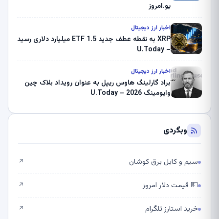
یو.امروز
اخبار ارز دیجیتال
XRP به نقطه عطف جدید ETF 1.5 میلیارد دلاری رسید
– U.Today
اخبار ارز دیجیتال
براد گارلینگ هاوس ریپل به عنوان رویداد بلاک چین
وایومینگ 2026 – U.Today
وبگردی
سیم و کابل برق کوشان
↗
💵 قیمت دلار امروز
↗
خرید استارز تلگرام
↗