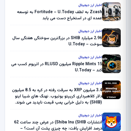
اخبار ارز دیجیتال
Zcash به لطف Fortitude – U.Today به توسعه
عمده ای در استخراج دست می یابد
اخبار ارز دیجیتال
2.96 میلیارد SHIB در بزرگترین سوختگی هفتگی سال
سوخت – U.Today
اخبار ارز دیجیتال
Ripple Mints 15 میلیون RLUSD در اتریوم کسب می
کند – U.Today
اخبار ارز دیجیتال
3.4 میلیون XRP به سرقت رفته در کره به 8.5 میلیون
دلار کلاهبرداری کریپتو یوتیوب. نهنگ های شیبا اینو
(SHIB) به دلیل خرابی پمپ قیمت ناپدید می شوند.
بلک راک 89.83 میلیون دلار U-Turn در بیت کوین را
ثبت کرد – گزارش کریپتو صبح – U.Today
اخبار ارز دیجیتال
انتشارات Shiba Inu (SHIB) در عرض چند ساعت 62
درصد افزایش یافت: چه چیزی پشت آن است؟ –