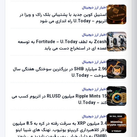
اخبار ارز دیجیتال
استیبل کوین جدید با پشتیبانی بلک راک و ویزا در
اتریوم – U.Today راه اندازی می شود
اخبار ارز دیجیتال
Zcash به لطف Fortitude – U.Today به توسعه
عمده ای در استخراج دست می یابد
اخبار ارز دیجیتال
2.96 میلیارد SHIB در بزرگترین سوختگی هفتگی سال
سوخت – U.Today
اخبار ارز دیجیتال
Ripple Mints 15 میلیون RLUSD در اتریوم کسب می
کند – U.Today
اخبار ارز دیجیتال
3.4 میلیون XRP به سرقت رفته در کره به 8.5 میلیون
دلار کلاهبرداری کریپتو یوتیوب. نهنگ های شیبا اینو
(SHIB) به دلیل خرابی پمپ قیمت ناپدید می شوند.