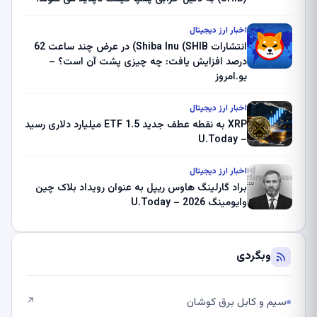
بلک راک 89.83 میلیون دلار U-Turn در بیت کوین را
ثبت کرد – گزارش کریپتو صبح – U.Today
اخبار ارز دیجیتال
انتشارات Shiba Inu (SHIB) در عرض چند ساعت 62
درصد افزایش یافت: چه چیزی پشت آن است؟ –
یو.امروز
اخبار ارز دیجیتال
XRP به نقطه عطف جدید ETF 1.5 میلیارد دلاری رسید
– U.Today
اخبار ارز دیجیتال
براد گارلینگ هاوس ریپل به عنوان رویداد بلاک چین
وایومینگ 2026 – U.Today
وبگردی
سیم و کابل برق کوشان
↗