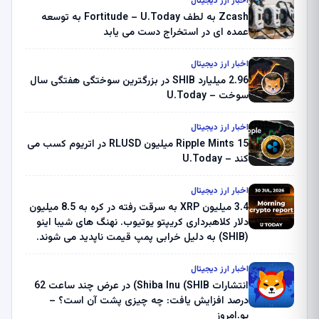
اخبار ارز دیجیتال
Zcash به لطف Fortitude – U.Today به توسعه
عمده ای در استخراج دست می یابد
اخبار ارز دیجیتال
2.96 میلیارد SHIB در بزرگترین سوختگی هفتگی سال
سوخت – U.Today
اخبار ارز دیجیتال
Ripple Mints 15 میلیون RLUSD در اتریوم کسب می
کند – U.Today
اخبار ارز دیجیتال
3.4 میلیون XRP به سرقت رفته در کره به 8.5 میلیون
دلار کلاهبرداری کریپتو یوتیوب. نهنگ های شیبا اینو
(SHIB) به دلیل خرابی پمپ قیمت ناپدید می شوند.
بلک راک 89.83 میلیون دلار U-Turn در بیت کوین را
ثبت کرد – گزارش کریپتو صبح – U.Today
اخبار ارز دیجیتال
انتشارات Shiba Inu (SHIB) در عرض چند ساعت 62
درصد افزایش یافت: چه چیزی پشت آن است؟ –
یو.امروز