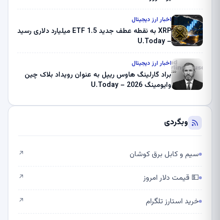
اخبار ارز دیجیتال
XRP به نقطه عطف جدید ETF 1.5 میلیارد دلاری رسید
– U.Today
اخبار ارز دیجیتال
براد گارلینگ هاوس ریپل به عنوان رویداد بلاک چین
وایومینگ 2026 – U.Today
وبگردی
سیم و کابل برق کوشان
↗
💵 قیمت دلار امروز
↗
خرید استارز تلگرام
↗