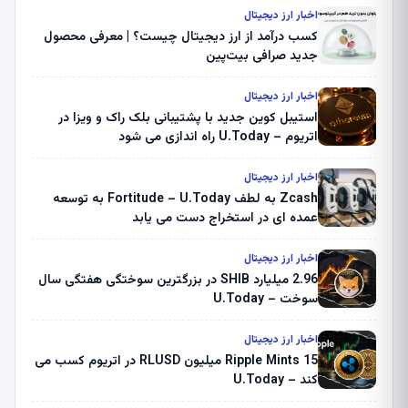
اخبار ارز دیجیتال
کسب درآمد از ارز دیجیتال چیست؟ | معرفی محصول
جدید صرافی بیت‌پین
اخبار ارز دیجیتال
استیبل کوین جدید با پشتیبانی بلک راک و ویزا در
اتریوم – U.Today راه اندازی می شود
اخبار ارز دیجیتال
Zcash به لطف Fortitude – U.Today به توسعه
عمده ای در استخراج دست می یابد
اخبار ارز دیجیتال
2.96 میلیارد SHIB در بزرگترین سوختگی هفتگی سال
سوخت – U.Today
اخبار ارز دیجیتال
Ripple Mints 15 میلیون RLUSD در اتریوم کسب می
کند – U.Today