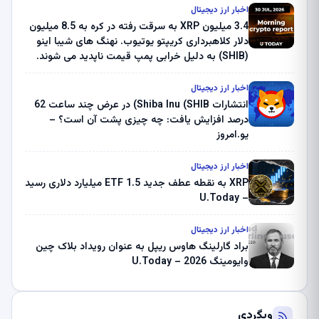
اخبار ارز دیجیتال
3.4 میلیون XRP به سرقت رفته در کره به 8.5 میلیون
دلار کلاهبرداری کریپتو یوتیوب. نهنگ های شیبا اینو
(SHIB) به دلیل خرابی پمپ قیمت ناپدید می شوند.
بلک راک 89.83 میلیون دلار U-Turn در بیت کوین را
ثبت کرد – گزارش کریپتو صبح – U.Today
اخبار ارز دیجیتال
انتشارات Shiba Inu (SHIB) در عرض چند ساعت 62
درصد افزایش یافت: چه چیزی پشت آن است؟ –
یو.امروز
اخبار ارز دیجیتال
XRP به نقطه عطف جدید ETF 1.5 میلیارد دلاری رسید
– U.Today
اخبار ارز دیجیتال
براد گارلینگ هاوس ریپل به عنوان رویداد بلاک چین
وایومینگ 2026 – U.Today
وبگردی