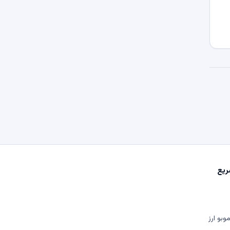
یع
وبو ارز