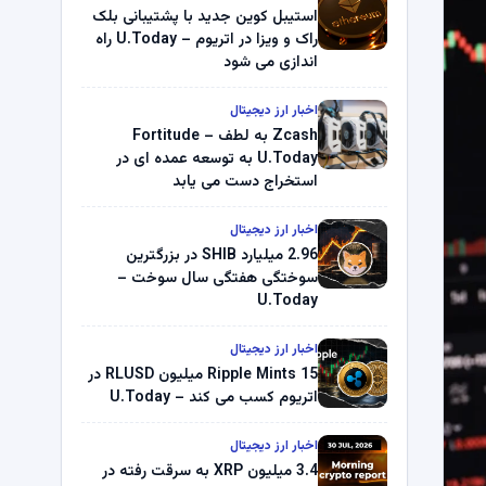
استیبل کوین جدید با پشتیبانی بلک
راک و ویزا در اتریوم – U.Today راه
اندازی می شود
اخبار ارز دیجیتال
Zcash به لطف Fortitude –
U.Today به توسعه عمده ای در
استخراج دست می یابد
اخبار ارز دیجیتال
2.96 میلیارد SHIB در بزرگترین
سوختگی هفتگی سال سوخت –
U.Today
اخبار ارز دیجیتال
Ripple Mints 15 میلیون RLUSD در
اتریوم کسب می کند – U.Today
اخبار ارز دیجیتال
3.4 میلیون XRP به سرقت رفته در