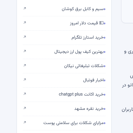
سیم و کابل برق کوشان
↗
💵 قیمت دلار امروز
↗
خرید استارز تلگرام
↗
ال، سرمایه گذاری و
بهترین کیف پول ارز دیجیتال
↗
شکلات تبلیغاتی نیکان
↗
ش
اخبار فوتبال
↗
ردانو در
خرید اکانت chatgpt plus
↗
خرید نقره مشهد
ربران
↗
مزایای شکلات برای سلامتی پوست
↗