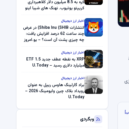
کره به 8.5 میلیون دلار کلاهبرداری
کریپتو یوتیوب. نهنگ های شیبا اینو
(SHIB) به دلیل خرابی پمپ قیمت
ناپدید می شوند. بلک راک 89.83
اخبار ارز دیجیتال
میلیون دلار U-Turn در بیت کوین را
انتشارات Shiba Inu (SHIB) در عرض
ثبت کرد – گزارش کریپتو صبح –
چند ساعت 62 درصد افزایش یافت:
U.Today
چه چیزی پشت آن است؟ – یو.امروز
اخبار ارز دیجیتال
XRP به نقطه عطف جدید ETF 1.5
میلیارد دلاری رسید – U.Today
اخبار ارز دیجیتال
جازی
براد گارلینگ هاوس ریپل به عنوان
رویداد بلاک چین وایومینگ 2026 –
U.Today
ی]
وبگردی