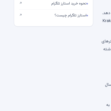
نحوه خرید استارز تلگرام
↗
 دهد.
استارز تلگرام چیست؟
↗
اشیه، خدمات خارج از بورس (OTC)، سهامداری، و دسترسی سازمانی از طریق Kraken
ترهای
اشته
ر امسال
به