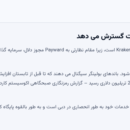
این توسعه نشان دهنده یک پیروزی بزرگ برای اکوسیستم Kraken است، زیرا مقام نظارتی به Payward مجوز دل
 برتر نزدیک می شود. باندهای بولینگر سیگنال می دهند که تا قبل از تابستان افزای
XRP وجود نخواهد داشت. بنیانگذار Dogecoin به هدف 20 تریلیون دلاری رسید – گزارش رمزنگاری صبحگاهی اکوسیستم کا
ه خدمات خود به طور انحصاری در دبی است و به طور بالقوه پایگاه کا