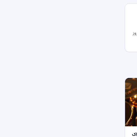
وز
اک