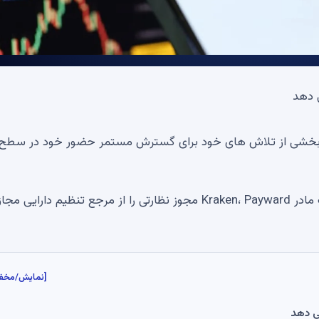
زهای دیجیتال با رتبه برتر Kraken به عنوان بخشی از تلاش های خود برای گسترش مستمر حضور خود در سطح
با صرافی در 21 می، شرکت مادر Kraken، Payward مجوز نظارتی را از مرجع تنظیم دارایی م
[نمایش/مخف