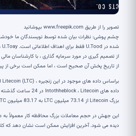
تصویر را از طریق www.freepik.com بپوشانید
شد
از تصمیم گیری در مورد سرمایه گذاری ، با کارشناسان مالی
از تاریخ پخش آن صحیح است ، اما ممکن است برخی از پی
بر
داده های k ، Litecoin
بزرگ Litecoin از 73.14 میلیون LTC به 83.17 میلیون LTC افزایش یافت ، که نشان داد نهنگ ها در حال حرکت هستند.
این جهش در حجم معاملات بزرگ محافظه کار معمولاً به عن
دیده می شود. آخرین افزایش ممکن است نشان دهد که کلاس این مالک می تواند Litecoin 