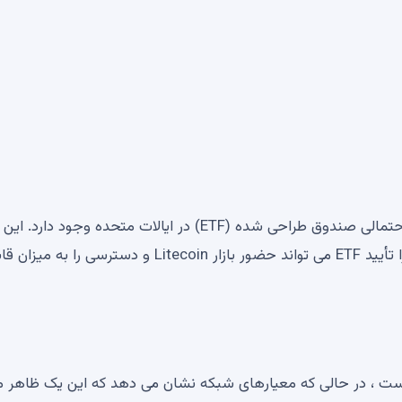
در ایالات متحده ، گمانه زنی های فزاینده ای در مورد تأیید احتمالی صندوق طراحی شده (ETF) در ایالات متحده وجود دارد. این
حدس و گمان سوخت را به آتش سوزی اضافه می کند ، زیرا تأیید ETF می تواند حضور بازار Litecoin و دسترسی را به می
 است ، در حالی که معیارهای شبکه نشان می دهد که این یک ظاهر 