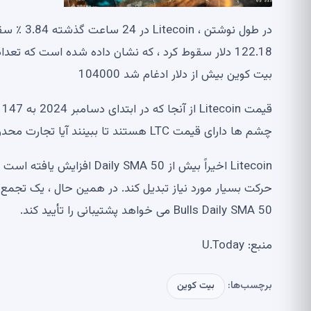
در طول نو
122.18 دلار سقوط کرد ، که نشان داده شده است که 
بیت کوین بیش از دلار ادغام شد 104000
ق
چشم ها دارای قیمت LTC هستند تا ببینند آیا تجارت محدوده فعلی باعث ایجاد یک حرکت بزرگ می شود یا خیر.
Bulls Daily SMA 50 می خواهد پشتیبانی را تأیید کند.
منبع: U.Today
برچسب‌ها:
بیت کوین