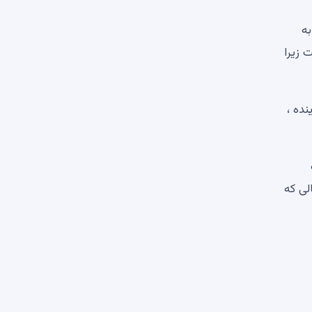
 به
 زیرا
 آینده ،
ه یک
لار روبرو شود ، در حالی که