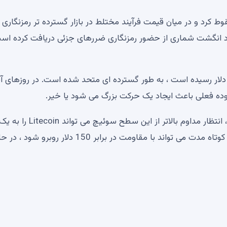
شتن ، Litecoin در 24 ساعت گذشته 3.84 ٪ سقوط کرد و در میان قیمت فرآیند مختلط در بازار گسترده تر رمزنگاری
تعداد انگشت شماری از حضور رمزنگاری ضررهای جزئی دریافت کرده است
یمت Litecoin از آنجا که در ابتدای دسامبر 2024 به 147 دلار رسیده است ، به طور گسترده ای متحد شده است. در روزهای
Litecoin اخیراً بیش از Daily SMA 50 افزایش یافته است ، انتظار مداوم بالاتر از این سطح سوئیچ می تواند Litecoin را ب
حرکت بسیار مورد نیاز تبدیل کند. در همین حال ، یک تجمع کوتاه مدت می تواند با مقاومت در برابر 150 د