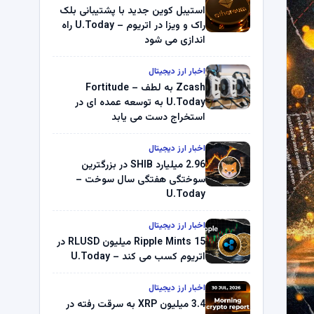
استیبل کوین جدید با پشتیبانی بلک
راک و ویزا در اتریوم – U.Today راه
اندازی می شود
اخبار ارز دیجیتال
Zcash به لطف Fortitude –
U.Today به توسعه عمده ای در
استخراج دست می یابد
اخبار ارز دیجیتال
2.96 میلیارد SHIB در بزرگترین
سوختگی هفتگی سال سوخت –
U.Today
اخبار ارز دیجیتال
Ripple Mints 15 میلیون RLUSD در
اتریوم کسب می کند – U.Today
اخبار ارز دیجیتال
3.4 میلیون XRP به سرقت رفته در