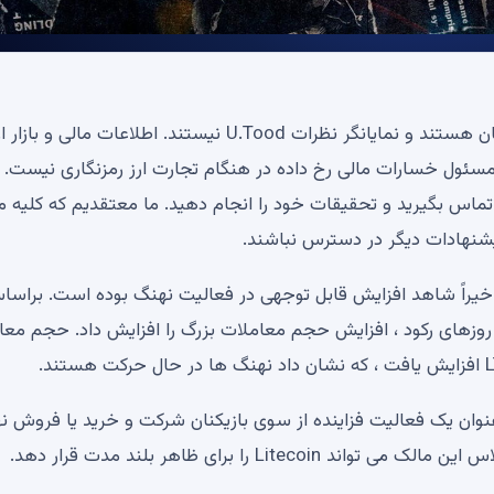
چشم پوشی: نظرات بیان شده توسط نویسندگان ما خودشان هستند و نمایانگر نظرات U.Tood نیستند. اطلاعات مالی و 
ه در U.Tood فقط برای اهداف اطلاعاتی است. U.Toay مسئول خسارات مالی رخ داده در هنگام تجارت ارز رمزنگاری نیس
 تماس بگیرید و تحقیقات خود را انجام دهید. ما معتقدیم که کلیه م
شنهادات دیگر در دسترس نباشند.
اساس داده های موجود در این زنجیره ، Litecoin (LTC) اخیراً شاهد افزایش قابل توجهی در فعالیت نهنگ بوده است. برا
Intothhebloc در 24 ساعت گذشته روزهای رکود ، افزایش حجم معاملات بزرگ را افزایش داد. حجم 
وان یک فعالیت فزاینده از سوی بازیکنان شرکت و خرید یا فروش ن
را برای ظاهر بلند مدت قرار دهد.