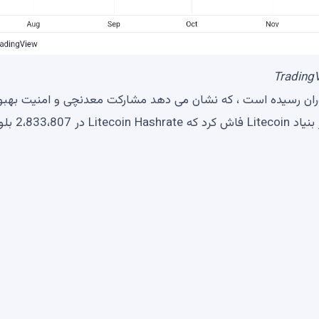
ن سطح در تمام دوران رسیده است ، که نشان می دهد مشارکت معدنچی و امنیت بهبو
یافته است. در یک صدای جیر جیر اخیر ، شعبه رسمی X از بنیاد tecoin