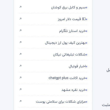
سیم و کابل برق کوشان
↗
💵 قیمت دلار امروز
↗
خرید استارز تلگرام
↗
بهترین کیف پول ارز دیجیتال
↗
شکلات تبلیغاتی نیکان
↗
اخبار فوتبال
↗
زان قابل
خرید اکانت chatgpt plus
↗
خرید نقره مشهد
↗
مزایای شکلات برای سلامتی پوست
↗
مثبت