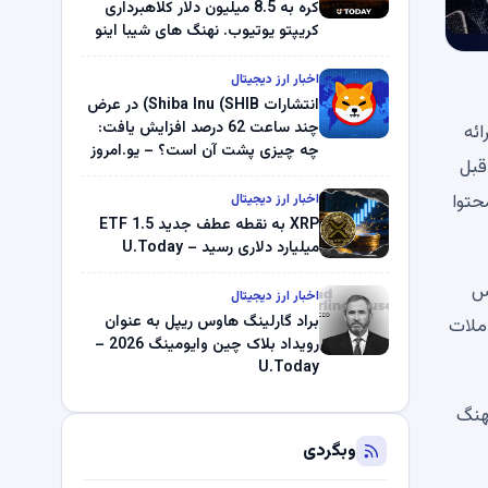
کره به 8.5 میلیون دلار کلاهبرداری
کریپتو یوتیوب. نهنگ های شیبا اینو
(SHIB) به دلیل خرابی پمپ قیمت
ناپدید می شوند. بلک راک 89.83
اخبار ارز دیجیتال
میلیون دلار U-Turn در بیت کوین را
انتشارات Shiba Inu (SHIB) در عرض
ثبت کرد – گزارش کریپتو صبح –
چند ساعت 62 درصد افزایش یافت:
بازار ارائه
U.Today
چه چیزی پشت آن است؟ – یو.امروز
ت. قبل
حتوا
اخبار ارز دیجیتال
XRP به نقطه عطف جدید ETF 1.5
میلیارد دلاری رسید – U.Today
ساس
اخبار ارز دیجیتال
براد گارلینگ هاوس ریپل به عنوان
معاملات
رویداد بلاک چین وایومینگ 2026 –
U.Today
هنگ
وبگردی