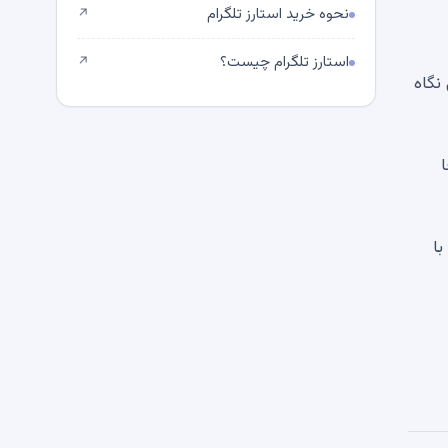
نحوه خرید استارز تلگرام
↗
استارز تلگرام چیست؟
↗
نگاه
برجا
ن با