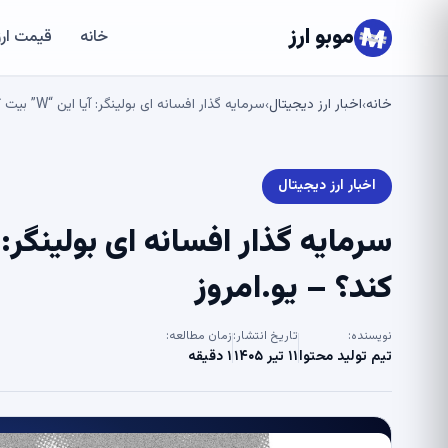
موبو ارز
خانه
قیمت ارز
خانه
اخبار ارز دیجیتال
سرمایه گذار افسانه ای بولینگر: آیا این “W” بیت کوین را ذخیره می کند؟ – یو.امروز
›
›
اخبار ارز دیجیتال
کند؟ – یو.امروز
نویسنده:
تاریخ انتشار:
زمان مطالعه:
تیم تولید محتوا
۱۱ تیر ۱۴۰۵
۱ دقیقه