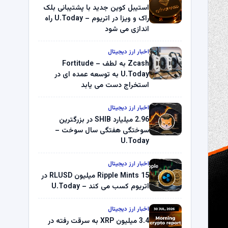
استیبل کوین جدید با پشتیبانی بلک
راک و ویزا در اتریوم – U.Today راه
اندازی می شود
اخبار ارز دیجیتال
Zcash به لطف Fortitude –
U.Today به توسعه عمده ای در
استخراج دست می یابد
اخبار ارز دیجیتال
2.96 میلیارد SHIB در بزرگترین
سوختگی هفتگی سال سوخت –
U.Today
اخبار ارز دیجیتال
Ripple Mints 15 میلیون RLUSD در
اتریوم کسب می کند – U.Today
اخبار ارز دیجیتال
3.4 میلیون XRP به سرقت رفته در