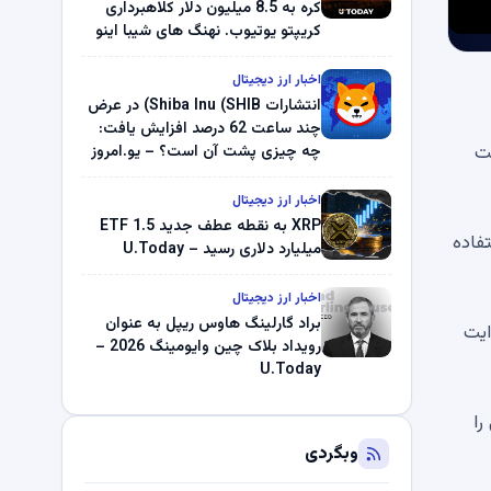
کره به 8.5 میلیون دلار کلاهبرداری
کریپتو یوتیوب. نهنگ های شیبا اینو
(SHIB) به دلیل خرابی پمپ قیمت
ناپدید می شوند. بلک راک 89.83
اخبار ارز دیجیتال
میلیون دلار U-Turn در بیت کوین را
انتشارات Shiba Inu (SHIB) در عرض
ثبت کرد – گزارش کریپتو صبح –
چند ساعت 62 درصد افزایش یافت:
U.Today
ست
چه چیزی پشت آن است؟ – یو.امروز
اخبار ارز دیجیتال
XRP به نقطه عطف جدید ETF 1.5
فاده
میلیارد دلاری رسید – U.Today
اخبار ارز دیجیتال
براد گارلینگ هاوس ریپل به عنوان
یه هدایت
رویداد بلاک چین وایومینگ 2026 –
U.Today
را
وبگردی