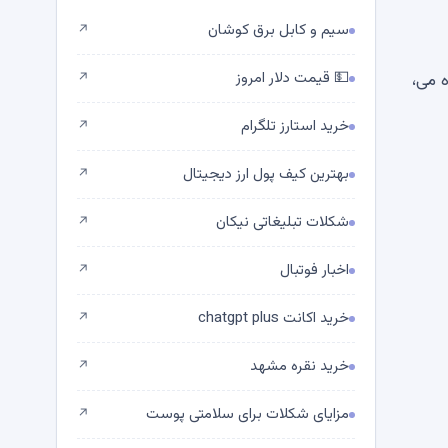
سیم و کابل برق کوشان
↗
💵 قیمت دلار امروز
 یک صعود ناموفق به 82000 دلار در ماه می،
↗
خرید استارز تلگرام
↗
بهترین کیف پول ارز دیجیتال
↗
شکلات تبلیغاتی نیکان
↗
اخبار فوتبال
↗
خرید اکانت chatgpt plus
↗
خرید نقره مشهد
↗
مزایای شکلات برای سلامتی پوست
↗