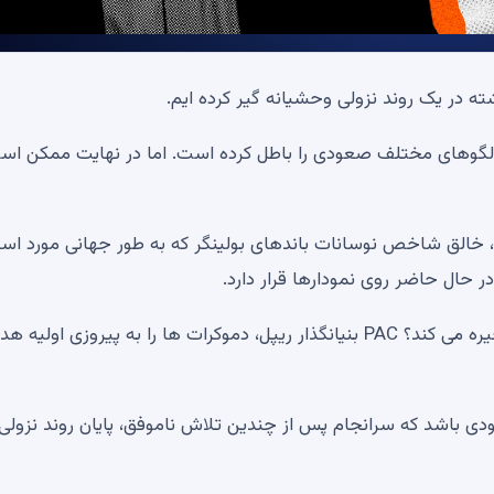
ه در یک روند نزولی وحشیانه گیر کرده ایم.
م الگوهای مختلف صعودی را باطل کرده است. اما در نهایت ممکن ا
ار، خالق شاخص نوسانات باندهای بولینگر که به طور جهانی مورد است
سرمایه گذار افسانه ای بولینگر: آیا این “W” بیت کوین را ذخیره می کند؟ PAC بنیانگذار ریپل، دموکرات ها را به پیروزی اول
ی باشد که سرانجام پس از چندین تلاش ناموفق، پایان روند نزولی 