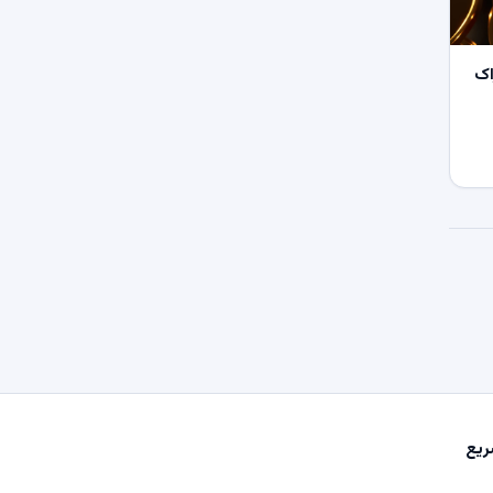
اک
یع