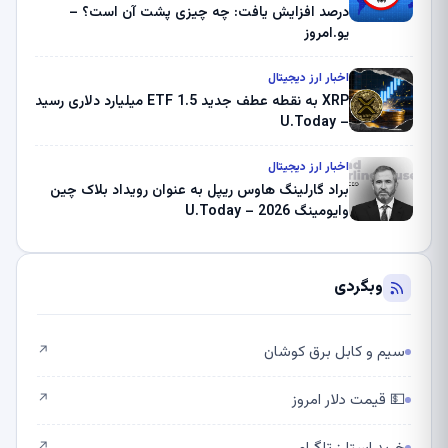
درصد افزایش یافت: چه چیزی پشت آن است؟ –
یو.امروز
اخبار ارز دیجیتال
XRP به نقطه عطف جدید ETF 1.5 میلیارد دلاری رسید
– U.Today
اخبار ارز دیجیتال
براد گارلینگ هاوس ریپل به عنوان رویداد بلاک چین
وایومینگ 2026 – U.Today
وبگردی
سیم و کابل برق کوشان
↗
💵 قیمت دلار امروز
↗