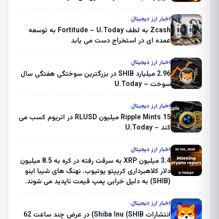
اخبار ارز دیجیتال
Zcash به لطف Fortitude – U.Today به توسعه
عمده ای در استخراج دست می یابد
اخبار ارز دیجیتال
2.96 میلیارد SHIB در بزرگترین سوختگی هفتگی سال
سوخت – U.Today
اخبار ارز دیجیتال
Ripple Mints 15 میلیون RLUSD در اتریوم کسب می
کند – U.Today
اخبار ارز دیجیتال
3.4 میلیون XRP به سرقت رفته در کره به 8.5 میلیون
دلار کلاهبرداری کریپتو یوتیوب. نهنگ های شیبا اینو
(SHIB) به دلیل خرابی پمپ قیمت ناپدید می شوند.
بلک راک 89.83 میلیون دلار U-Turn در بیت کوین را
ثبت کرد – گزارش کریپتو صبح – U.Today
اخبار ارز دیجیتال
انتشارات Shiba Inu (SHIB) در عرض چند ساعت 62