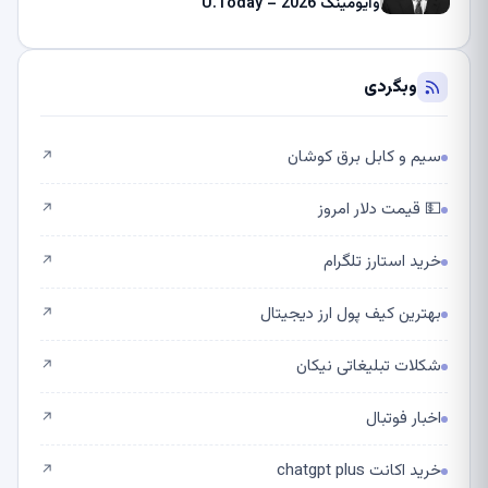
وایومینگ 2026 – U.Today
وبگردی
سیم و کابل برق کوشان
↗
💵 قیمت دلار امروز
↗
خرید استارز تلگرام
↗
بهترین کیف پول ارز دیجیتال
↗
شکلات تبلیغاتی نیکان
↗
اخبار فوتبال
↗
خرید اکانت chatgpt plus
↗