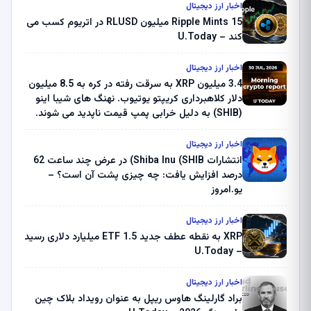
اخبار ارز دیجیتال
Ripple Mints 15 میلیون RLUSD در اتریوم کسب می
کند – U.Today
اخبار ارز دیجیتال
3.4 میلیون XRP به سرقت رفته در کره به 8.5 میلیون
دلار کلاهبرداری کریپتو یوتیوب. نهنگ های شیبا اینو
(SHIB) به دلیل خرابی پمپ قیمت ناپدید می شوند.
بلک راک 89.83 میلیون دلار U-Turn در بیت کوین را
ثبت کرد – گزارش کریپتو صبح – U.Today
اخبار ارز دیجیتال
انتشارات Shiba Inu (SHIB) در عرض چند ساعت 62
درصد افزایش یافت: چه چیزی پشت آن است؟ –
یو.امروز
اخبار ارز دیجیتال
XRP به نقطه عطف جدید ETF 1.5 میلیارد دلاری رسید
– U.Today
اخبار ارز دیجیتال
براد گارلینگ هاوس ریپل به عنوان رویداد بلاک چین