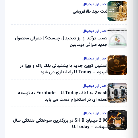
اخبار ارز دیجیتال
ثبت برند طلافروشی
اخبار ارز دیجیتال
کسب درآمد از ارز دیجیتال چیست؟ | معرفی محصول
جدید صرافی بیت‌پین
اخبار ارز دیجیتال
استیبل کوین جدید با پشتیبانی بلک راک و ویزا در
اتریوم – U.Today راه اندازی می شود
اخبار ارز دیجیتال
Zcash به لطف Fortitude – U.Today به توسعه
عمده ای در استخراج دست می یابد
اخبار ارز دیجیتال
2.96 میلیارد SHIB در بزرگترین سوختگی هفتگی سال
سوخت – U.Today