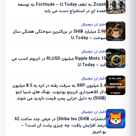
Zcash به لطف Fortitude – U.Today به توسعه
عمده ای در استخراج دست می یابد
اخبار ارز دیجیتال
2.96 میلیارد SHIB در بزرگترین سوختگی هفتگی سال
سوخت – U.Today
اخبار ارز دیجیتال
Ripple Mints 15 میلیون RLUSD در اتریوم کسب می
کند – U.Today
اخبار ارز دیجیتال
3.4 میلیون XRP به سرقت رفته در کره به 8.5 میلیون
دلار کلاهبرداری کریپتو یوتیوب. نهنگ های شیبا اینو
(SHIB) به دلیل خرابی پمپ قیمت ناپدید می شوند.
بلک راک 89.83 میلیون دلار U-Turn در بیت کوین را
ثبت کرد – گزارش کریپتو صبح – U.Today
اخبار ارز دیجیتال
انتشارات Shiba Inu (SHIB) در عرض چند ساعت 62
درصد افزایش یافت: چه چیزی پشت آن است؟ –
یو.امروز