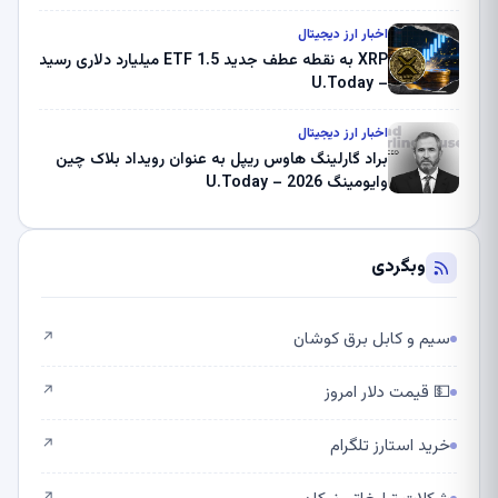
اخبار ارز دیجیتال
XRP به نقطه عطف جدید ETF 1.5 میلیارد دلاری رسید
– U.Today
اخبار ارز دیجیتال
براد گارلینگ هاوس ریپل به عنوان رویداد بلاک چین
وایومینگ 2026 – U.Today
وبگردی
سیم و کابل برق کوشان
↗
💵 قیمت دلار امروز
↗
خرید استارز تلگرام
↗