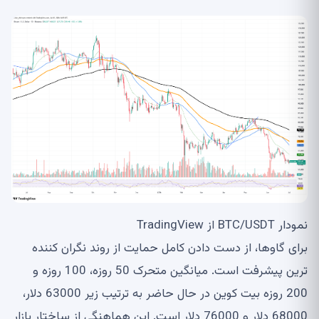
نمودار BTC/USDT از TradingView
برای گاوها، از دست دادن کامل حمایت از روند نگران کننده
ترین پیشرفت است. میانگین متحرک 50 روزه، 100 روزه و
200 روزه بیت کوین در حال حاضر به ترتیب زیر 63000 دلار،
68000 دلار و 76000 دلار است. این هماهنگی از ساختار بازار