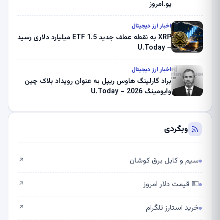
یو.امروز
اخبار ارز دیجیتال
XRP به نقطه عطف جدید ETF 1.5 میلیارد دلاری رسید
– U.Today
اخبار ارز دیجیتال
براد گارلینگ هاوس ریپل به عنوان رویداد بلاک چین
وایومینگ 2026 – U.Today
وبگردی
سیم و کابل برق کوشان
↗
💵 قیمت دلار امروز
↗
خرید استارز تلگرام
↗