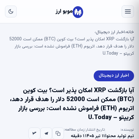
به
مح
موبو ارز
اص
خانه
اخبار ارز دیجیتال
›
›
آیا بازگشت XRP امکان پذیر است؟ بیت کوین (BTC) ممکن است 52000
دلار را هدف قرار دهد، اتریوم (ETH) فراموش نشده است: بررسی بازار
کریپتو – U.Today
اخبار ارز دیجیتال
آیا بازگشت XRP امکان پذیر است؟ بیت کوین
(BTC) ممکن است 52000 دلار را هدف قرار دهد،
اتریوم (ETH) فراموش نشده است: بررسی بازار
کریپتو – U.Today
نویسنده:
تاریخ انتشار:
زمان مطالعه:
تیم تولید محتوا
۱۱ تیر ۱۴۰۵
۱ دقیقه