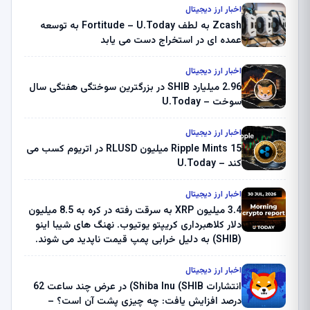
اخبار ارز دیجیتال
Zcash به لطف Fortitude – U.Today به توسعه
عمده ای در استخراج دست می یابد
اخبار ارز دیجیتال
2.96 میلیارد SHIB در بزرگترین سوختگی هفتگی سال
سوخت – U.Today
اخبار ارز دیجیتال
Ripple Mints 15 میلیون RLUSD در اتریوم کسب می
کند – U.Today
اخبار ارز دیجیتال
3.4 میلیون XRP به سرقت رفته در کره به 8.5 میلیون
دلار کلاهبرداری کریپتو یوتیوب. نهنگ های شیبا اینو
(SHIB) به دلیل خرابی پمپ قیمت ناپدید می شوند.
بلک راک 89.83 میلیون دلار U-Turn در بیت کوین را
ثبت کرد – گزارش کریپتو صبح – U.Today
اخبار ارز دیجیتال
انتشارات Shiba Inu (SHIB) در عرض چند ساعت 62
درصد افزایش یافت: چه چیزی پشت آن است؟ –