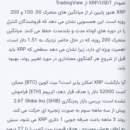
نمودار XRP/USDT از TradingView
XRP هنوز پایین تر از میانگین های متحرک 50، 100 و 200
روزه است. این همسویی نشان می دهد که فروشندگان کنترل
را در دوره های کوتاه مدت و بلندمدت حفظ می کنند. میانگین
متحرک 200 روزه، که در حال حاضر نزدیک به 1.51 دلار است،
اهمیت ویژه ای دارد، زیرا نشان می دهد سطحی که XRP باید
قبل از شروع هر گفتگوی معناداری در مورد تغییر روند، بهبود
یابد.
آیا بازگشت XRP امکان پذیر است؟ بیت کوین (BTC) ممکن
است 52000 دلار را هدف قرار دهد، اتریوم (ETH) فراموش
نشده است: بررسی بازار رمزنگاری 2.6T Shiba Inu (SHIB)
پیش از سه ماهه سوم به صورت زنجیره ای حرکت می کند.
روند 3 ماهه باعث صرفه جویی 1 دلاری XRP می شود، سیتی
به لطف هوش مصنوعی هدف قیمت بیت کوین را تا 27 درصد