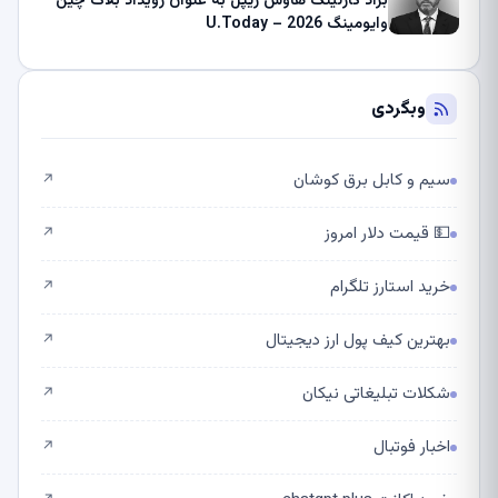
براد گارلینگ هاوس ریپل به عنوان رویداد بلاک چین
وایومینگ 2026 – U.Today
وبگردی
سیم و کابل برق کوشان
↗
💵 قیمت دلار امروز
↗
خرید استارز تلگرام
↗
بهترین کیف پول ارز دیجیتال
↗
شکلات تبلیغاتی نیکان
↗
اخبار فوتبال
↗