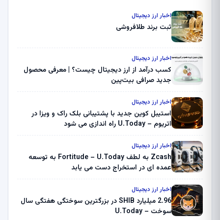
اخبار ارز دیجیتال
ثبت برند طلافروشی
اخبار ارز دیجیتال
کسب درآمد از ارز دیجیتال چیست؟ | معرفی محصول
جدید صرافی بیت‌پین
اخبار ارز دیجیتال
استیبل کوین جدید با پشتیبانی بلک راک و ویزا در
اتریوم – U.Today راه اندازی می شود
اخبار ارز دیجیتال
Zcash به لطف Fortitude – U.Today به توسعه
عمده ای در استخراج دست می یابد
اخبار ارز دیجیتال
2.96 میلیارد SHIB در بزرگترین سوختگی هفتگی سال
سوخت – U.Today