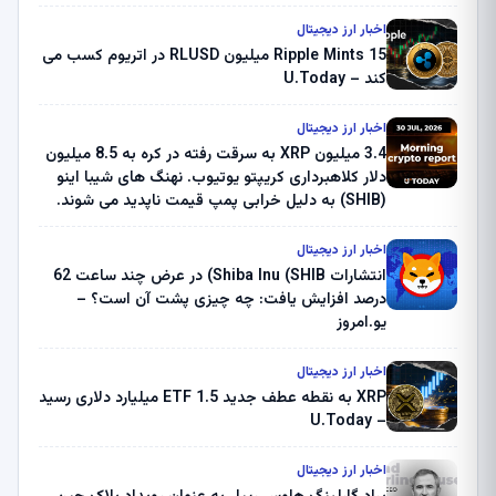
اخبار ارز دیجیتال
Ripple Mints 15 میلیون RLUSD در اتریوم کسب می
کند – U.Today
اخبار ارز دیجیتال
3.4 میلیون XRP به سرقت رفته در کره به 8.5 میلیون
دلار کلاهبرداری کریپتو یوتیوب. نهنگ های شیبا اینو
(SHIB) به دلیل خرابی پمپ قیمت ناپدید می شوند.
بلک راک 89.83 میلیون دلار U-Turn در بیت کوین را
ثبت کرد – گزارش کریپتو صبح – U.Today
اخبار ارز دیجیتال
انتشارات Shiba Inu (SHIB) در عرض چند ساعت 62
درصد افزایش یافت: چه چیزی پشت آن است؟ –
یو.امروز
اخبار ارز دیجیتال
XRP به نقطه عطف جدید ETF 1.5 میلیارد دلاری رسید
– U.Today
اخبار ارز دیجیتال