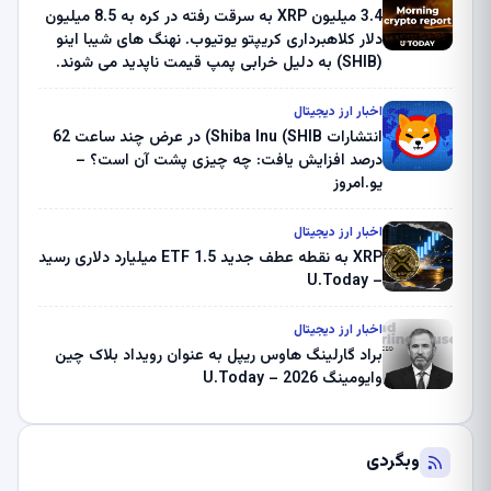
3.4 میلیون XRP به سرقت رفته در کره به 8.5 میلیون
دلار کلاهبرداری کریپتو یوتیوب. نهنگ های شیبا اینو
(SHIB) به دلیل خرابی پمپ قیمت ناپدید می شوند.
بلک راک 89.83 میلیون دلار U-Turn در بیت کوین را
ثبت کرد – گزارش کریپتو صبح – U.Today
اخبار ارز دیجیتال
انتشارات Shiba Inu (SHIB) در عرض چند ساعت 62
درصد افزایش یافت: چه چیزی پشت آن است؟ –
یو.امروز
اخبار ارز دیجیتال
XRP به نقطه عطف جدید ETF 1.5 میلیارد دلاری رسید
– U.Today
اخبار ارز دیجیتال
براد گارلینگ هاوس ریپل به عنوان رویداد بلاک چین
وایومینگ 2026 – U.Today
وبگردی