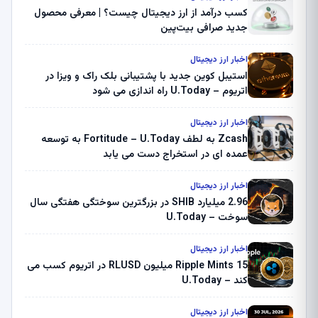
کسب درآمد از ارز دیجیتال چیست؟ | معرفی محصول
جدید صرافی بیت‌پین
اخبار ارز دیجیتال
استیبل کوین جدید با پشتیبانی بلک راک و ویزا در
اتریوم – U.Today راه اندازی می شود
اخبار ارز دیجیتال
Zcash به لطف Fortitude – U.Today به توسعه
عمده ای در استخراج دست می یابد
اخبار ارز دیجیتال
2.96 میلیارد SHIB در بزرگترین سوختگی هفتگی سال
سوخت – U.Today
اخبار ارز دیجیتال
Ripple Mints 15 میلیون RLUSD در اتریوم کسب می
کند – U.Today
اخبار ارز دیجیتال