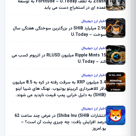
Zcash به لطف Fortitude – U.Today به توسعه
عمده ای در استخراج دست می یابد
اخبار ارز دیجیتال
2.96 میلیارد SHIB در بزرگترین سوختگی هفتگی سال
سوخت – U.Today
اخبار ارز دیجیتال
Ripple Mints 15 میلیون RLUSD در اتریوم کسب می
کند – U.Today
اخبار ارز دیجیتال
3.4 میلیون XRP به سرقت رفته در کره به 8.5 میلیون
دلار کلاهبرداری کریپتو یوتیوب. نهنگ های شیبا اینو
(SHIB) به دلیل خرابی پمپ قیمت ناپدید می شوند.
بلک راک 89.83 میلیون دلار U-Turn در بیت کوین را
ثبت کرد – گزارش کریپتو صبح – U.Today
اخبار ارز دیجیتال
انتشارات Shiba Inu (SHIB) در عرض چند ساعت 62
درصد افزایش یافت: چه چیزی پشت آن است؟ –
یو.امروز