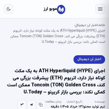
به
مح
موبو ارز
اص
خانه
اخبار ارز دیجیتال
›
›
اجرای ATH Hyperliquid (HYPE) به یک مکث کوتاه نیاز دارد، اتریوم
(ETH) پیشرفت بزرگی می کند، Toncoin (TON) Golden Cross ممکن
است کمکی نکند: بررسی بازار کریپتو – U.Today
اخبار ارز دیجیتال
اجرای ATH Hyperliquid (HYPE) به یک مکث
کوتاه نیاز دارد، اتریوم (ETH) پیشرفت بزرگی می
کند، Toncoin (TON) Golden Cross ممکن است
کمکی نکند: بررسی بازار کریپتو – U.Today
نویسنده:
تاریخ انتشار:
زمان مطالعه:
تیم تولید محتوا
۱۳ خرداد ۱۴۰۵
۱ دقیقه