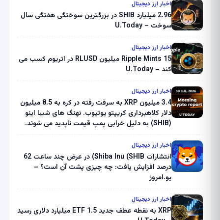
اخبار ارز دیجیتال
2.96 میلیارد SHIB در بزرگترین سوختگی هفتگی سال
سوخت – U.Today
اخبار ارز دیجیتال
Ripple Mints 15 میلیون RLUSD در اتریوم کسب می
کند – U.Today
اخبار ارز دیجیتال
3.4 میلیون XRP به سرقت رفته در کره به 8.5 میلیون
دلار کلاهبرداری کریپتو یوتیوب. نهنگ های شیبا اینو
(SHIB) به دلیل خرابی پمپ قیمت ناپدید می شوند.
بلک راک 89.83 میلیون دلار U-Turn در بیت کوین را
ثبت کرد – گزارش کریپتو صبح – U.Today
اخبار ارز دیجیتال
انتشارات Shiba Inu (SHIB) در عرض چند ساعت 62
درصد افزایش یافت: چه چیزی پشت آن است؟ –
یو.امروز
اخبار ارز دیجیتال
XRP به نقطه عطف جدید ETF 1.5 میلیارد دلاری رسید