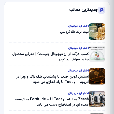
جدیدترین مطالب
اخبار ارز دیجیتال
ثبت برند طلافروشی
اخبار ارز دیجیتال
کسب درآمد از ارز دیجیتال چیست؟ | معرفی محصول
جدید صرافی بیت‌پین
اخبار ارز دیجیتال
استیبل کوین جدید با پشتیبانی بلک راک و ویزا در
اتریوم – U.Today راه اندازی می شود
اخبار ارز دیجیتال
Zcash به لطف Fortitude – U.Today به توسعه
عمده ای در استخراج دست می یابد