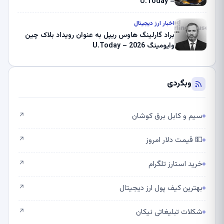
– U.Today
اخبار ارز دیجیتال
براد گارلینگ هاوس ریپل به عنوان رویداد بلاک چین
وایومینگ 2026 – U.Today
وبگردی
سیم و کابل برق کوشان
↗
💵 قیمت دلار امروز
↗
خرید استارز تلگرام
↗
بهترین کیف پول ارز دیجیتال
↗
شکلات تبلیغاتی نیکان
↗