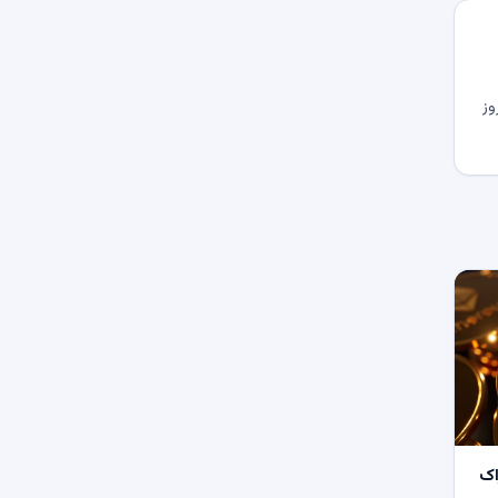
وز
اک