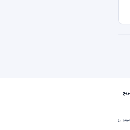
یع
وبو ارز