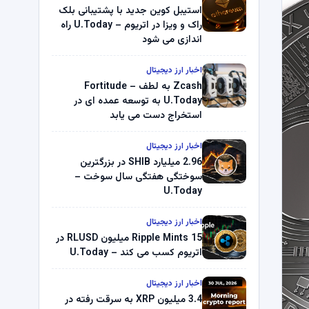
استیبل کوین جدید با پشتیبانی بلک
راک و ویزا در اتریوم – U.Today راه
اندازی می شود
اخبار ارز دیجیتال
Zcash به لطف Fortitude –
U.Today به توسعه عمده ای در
استخراج دست می یابد
اخبار ارز دیجیتال
2.96 میلیارد SHIB در بزرگترین
سوختگی هفتگی سال سوخت –
U.Today
اخبار ارز دیجیتال
Ripple Mints 15 میلیون RLUSD در
اتریوم کسب می کند – U.Today
اخبار ارز دیجیتال
3.4 میلیون XRP به سرقت رفته در