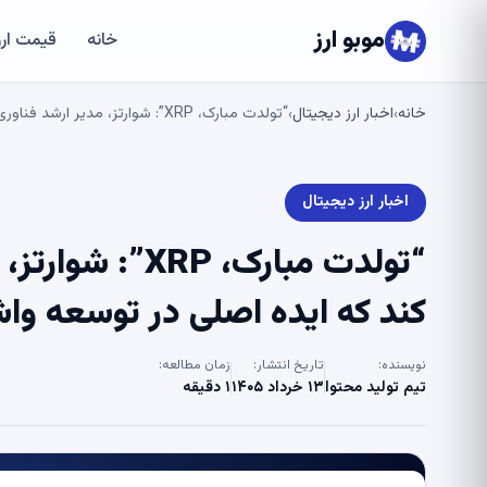
موبو ارز
خانه
قیمت ارز
خانه
اخبار ارز دیجیتال
“تولدت مبارک، XRP”: شوارتز، مدیر ارشد فناوری Ripple، یادآوری می کند که ایده اصلی در توسعه واشنگتن چه بود – U.Today
›
›
اخبار ارز دیجیتال
کند که ایده اصلی در توسعه واشنگتن
نویسنده:
تاریخ انتشار:
زمان مطالعه:
تیم تولید محتوا
۱۳ خرداد ۱۴۰۵
۱ دقیقه