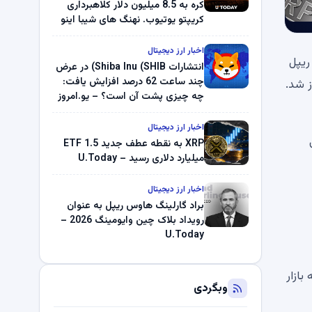
کره به 8.5 میلیون دلار کلاهبرداری
کریپتو یوتیوب. نهنگ های شیبا اینو
(SHIB) به دلیل خرابی پمپ قیمت
ناپدید می شوند. بلک راک 89.83
اخبار ارز دیجیتال
 ریپل
میلیون دلار U-Turn در بیت کوین را
انتشارات Shiba Inu (SHIB) در عرض
ثبت کرد – گزارش کریپتو صبح –
چند ساعت 62 درصد افزایش یافت:
ز شد.
U.Today
چه چیزی پشت آن است؟ – یو.امروز
اخبار ارز دیجیتال
ی
XRP به نقطه عطف جدید ETF 1.5
میلیارد دلاری رسید – U.Today
اخبار ارز دیجیتال
براد گارلینگ هاوس ریپل به عنوان
رویداد بلاک چین وایومینگ 2026 –
U.Today
 مهمی را به بازار
وبگردی