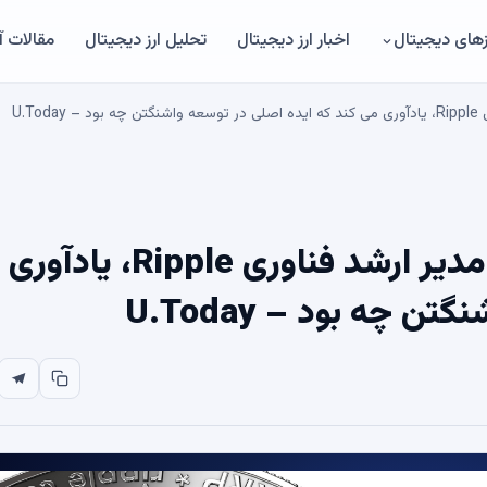
های دیجیتال
اخبار ارز دیجیتال
تحلیل ارز دیجیتال
مقالات 
“تولدت مبارک، XRP”: شوارتز، مدیر ارشد فناوری ple
 چه بود – U.Today