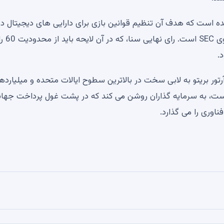
اکنون بر پیشبرد لایحه CLARITY متمرکز شده است که هدف آن تنظیم قوانین بازی برای دارایی های دیجیتال د
سطح قانون فدرال و حذف کامل خطرات فشار نظارتی از 
عهد محلی آرتور بریتو به لابی سخت در بالاترین سطوح ایالات متحده و میلیارده
 جشن تولد که به عنوان بازگشتی به ریشه های XRP است، به سرمایه گذاران روشن می کند که در پشت غول پرداخت جه
اوری را می گذارد.