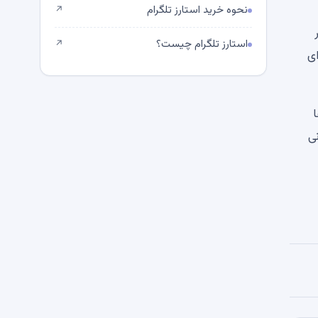
نحوه خرید استارز تلگرام
↗
ر
استارز تلگرام چیست؟
↗
سوی SEC است. رای نهایی سنا، که در آن لایحه باید از محدودیت 60 رای
ا
انی