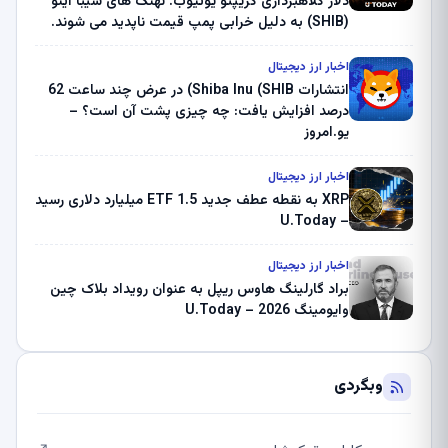
دلار کلاهبرداری کریپتو یوتیوب. نهنگ های شیبا اینو
(SHIB) به دلیل خرابی پمپ قیمت ناپدید می شوند.
بلک راک 89.83 میلیون دلار U-Turn در بیت کوین را
ثبت کرد – گزارش کریپتو صبح – U.Today
اخبار ارز دیجیتال
انتشارات Shiba Inu (SHIB) در عرض چند ساعت 62
درصد افزایش یافت: چه چیزی پشت آن است؟ –
یو.امروز
اخبار ارز دیجیتال
XRP به نقطه عطف جدید ETF 1.5 میلیارد دلاری رسید
– U.Today
اخبار ارز دیجیتال
براد گارلینگ هاوس ریپل به عنوان رویداد بلاک چین
وایومینگ 2026 – U.Today
وبگردی