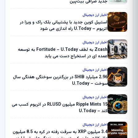
جدید صرافی بیت‌پین
اخبار ارز دیجیتال
استیبل کوین جدید با پشتیبانی بلک راک و ویزا در
اتریوم – U.Today راه اندازی می شود
اخبار ارز دیجیتال
Zcash به لطف Fortitude – U.Today به توسعه
عمده ای در استخراج دست می یابد
اخبار ارز دیجیتال
2.96 میلیارد SHIB در بزرگترین سوختگی هفتگی سال
سوخت – U.Today
اخبار ارز دیجیتال
Ripple Mints 15 میلیون RLUSD در اتریوم کسب می
کند – U.Today
اخبار ارز دیجیتال
3.4 میلیون XRP به سرقت رفته در کره به 8.5 میلیون