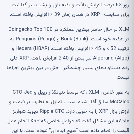
روز 63 درصد افزایش یافت و بقیه بازار را پشت سر گذاشت.
برای مقایسه ، XRP در همان زمان 39 ٪ افزایش یافته است.
XLM در حال حاضر بهترین عملکرد در Coingecko Top 100
در هفته خود است. Bonk (Bonk) و Penguins (Pengu) به
ترتیب 52 ٪ و 45 ٪ افزایش یافته است. Hedera (HBAR) و
Algorand (Algo) نیز بیش از 40 ٪ افزایش یافت. XRP علی
رغم دستاوردهای بسیار چشمگیر ، حتی در بین بهترین اجراها
نیست.
به طور خاص ، XLM ، که توسط بنیانگذار ریپل و CTO Jed
McCaleb سابق آغاز شده است ، تمایل به نظارت بر قیمت و
ارزش بازار XRP را به خوبی دارد. Ripple CTO دیوید شوارتز
عادلانه
این مشکل گفت که عوامل خاصی که XRP انجام عمل
قیمت را انجام داده است “هیچ ایده ای” نبوده است. با این