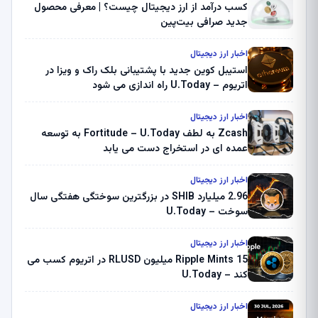
کسب درآمد از ارز دیجیتال چیست؟ | معرفی محصول
جدید صرافی بیت‌پین
اخبار ارز دیجیتال
استیبل کوین جدید با پشتیبانی بلک راک و ویزا در
اتریوم – U.Today راه اندازی می شود
اخبار ارز دیجیتال
Zcash به لطف Fortitude – U.Today به توسعه
عمده ای در استخراج دست می یابد
اخبار ارز دیجیتال
2.96 میلیارد SHIB در بزرگترین سوختگی هفتگی سال
سوخت – U.Today
اخبار ارز دیجیتال
Ripple Mints 15 میلیون RLUSD در اتریوم کسب می
کند – U.Today
اخبار ارز دیجیتال