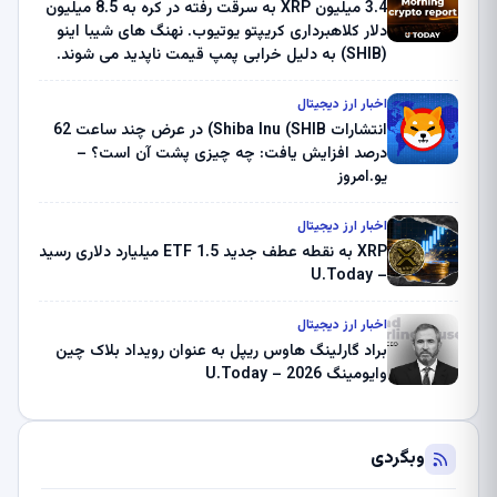
3.4 میلیون XRP به سرقت رفته در کره به 8.5 میلیون
دلار کلاهبرداری کریپتو یوتیوب. نهنگ های شیبا اینو
(SHIB) به دلیل خرابی پمپ قیمت ناپدید می شوند.
بلک راک 89.83 میلیون دلار U-Turn در بیت کوین را
ثبت کرد – گزارش کریپتو صبح – U.Today
اخبار ارز دیجیتال
انتشارات Shiba Inu (SHIB) در عرض چند ساعت 62
درصد افزایش یافت: چه چیزی پشت آن است؟ –
یو.امروز
اخبار ارز دیجیتال
XRP به نقطه عطف جدید ETF 1.5 میلیارد دلاری رسید
– U.Today
اخبار ارز دیجیتال
براد گارلینگ هاوس ریپل به عنوان رویداد بلاک چین
وایومینگ 2026 – U.Today
وبگردی