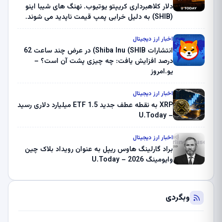
دلار کلاهبرداری کریپتو یوتیوب. نهنگ های شیبا اینو
(SHIB) به دلیل خرابی پمپ قیمت ناپدید می شوند.
بلک راک 89.83 میلیون دلار U-Turn در بیت کوین را
ثبت کرد – گزارش کریپتو صبح – U.Today
اخبار ارز دیجیتال
انتشارات Shiba Inu (SHIB) در عرض چند ساعت 62
درصد افزایش یافت: چه چیزی پشت آن است؟ –
یو.امروز
اخبار ارز دیجیتال
XRP به نقطه عطف جدید ETF 1.5 میلیارد دلاری رسید
– U.Today
اخبار ارز دیجیتال
براد گارلینگ هاوس ریپل به عنوان رویداد بلاک چین
وایومینگ 2026 – U.Today
وبگردی