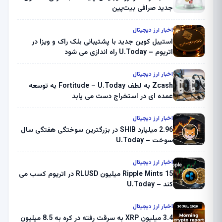
جدید صرافی بیت‌پین
اخبار ارز دیجیتال
استیبل کوین جدید با پشتیبانی بلک راک و ویزا در
اتریوم – U.Today راه اندازی می شود
اخبار ارز دیجیتال
Zcash به لطف Fortitude – U.Today به توسعه
عمده ای در استخراج دست می یابد
اخبار ارز دیجیتال
2.96 میلیارد SHIB در بزرگترین سوختگی هفتگی سال
سوخت – U.Today
اخبار ارز دیجیتال
Ripple Mints 15 میلیون RLUSD در اتریوم کسب می
کند – U.Today
اخبار ارز دیجیتال
3.4 میلیون XRP به سرقت رفته در کره به 8.5 میلیون