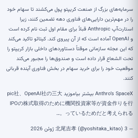
سرمایه‌های بزرگ از صنعت کریپتو پول می‌کشند تا سهام خود
را در مهم‌ترین دارایی‌های فناوری دهه تضمین کنند، زیرا
استارت‌آپ Anthropic قبلاً برای مقام اول ثبت نام کرده است
و OpenAI آماده است که از آن پیروی کند. کیتائو تاکید می‌کند
که این عجله سازمانی موقتاً دستاوردهای داخلی بازار کریپتو را
تحت الشعاع قرار داده است و صندوق‌ها را مجبور می‌کند
موقعیت خود را برای خرید سهام در بخش فناوری آینده قربانی
کنند.
Anthro’s SpaceX بیشتر بیاموزید pic社、OpenAI社の三大
IPOの株式取得のために機関投資家等が資金作りを行
っているためだと考えられる。…
— 北尾吉孝 (@yoshitaka_kitao) 3 ژوئن 2026