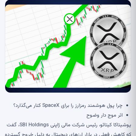
چرا پول هوشمند رمزارز را برای SpaceX کنار می‌گذارد؟
اثر موج دار وضوح
یوشیتاکا کیتائو، رئیس شرکت مالی ژاپنی SBI Holdings، گفت
که کاهش فعلی در بازار ارزهای دیجیتال به دلیل خروج گسترده