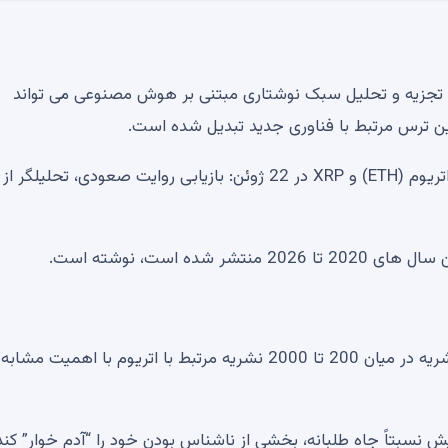
نکه تجزیه و تحلیل سبک نوشتاری مبتنی بر هوش مصنوعی می تواند
ترین ترس مرتبط با فناوری جدید تبدیل شده است.
تجزیه و تحلیل قیمت بیت کوین (BTC)، شیبا اینو (SHIB)، اتریوم (ETH) و XRP در 22 ژوئن: بازیابی روایت صعودی، تحل
ه است، نوشته است.
متن “از اهمیت متوسطی” است. او تخمین می‌زند که این نشریه در میان 200 تا 2000 نشریه مرتبط با اتریوم با اهمیت مشا
 نسبتاً جاه طلبانه، بخشی از ناشناس بودن خود را “آدم خوار” کند