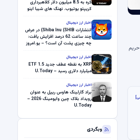
کره به 8.5 میلیون دلار کلاهبرداری
کریپتو یوتیوب. نهنگ های شیبا اینو
(SHIB) به دلیل خرابی پمپ قیمت
ناپدید می شوند. بلک راک 89.83
اخبار ارز دیجیتال
میلیون دلار U-Turn در بیت کوین را
انتشارات Shiba Inu (SHIB) در عرض
ثبت کرد – گزارش کریپتو صبح –
چند ساعت 62 درصد افزایش یافت:
U.Today
چه چیزی پشت آن است؟ – یو.امروز
حریم
اخبار ارز دیجیتال
XRP به نقطه عطف جدید ETF 1.5
میلیارد دلاری رسید – U.Today
اخبار ارز دیجیتال
براد گارلینگ هاوس ریپل به عنوان
ی]
رویداد بلاک چین وایومینگ 2026 –
U.Today
وبگردی