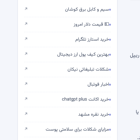
سیم و کابل برق کوشان
↗
💵 قیمت دلار امروز
↗
خرید استارز تلگرام
↗
بهترین کیف پول ارز دیجیتال
یلگر از ریپل
↗
شکلات تبلیغاتی نیکان
↗
اخبار فوتبال
↗
خرید اکانت chatgpt plus
↗
به یا
خرید نقره مشهد
↗
مزایای شکلات برای سلامتی پوست
↗
.