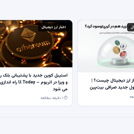
ال
اخبار ارز دیجیتال
استیبل کوین جدید با پشتیبانی بلک ر
 ارز دیجیتال چیست؟ |
و ویزا در اتریوم – U.Today راه اندازی
 جدید صرافی بیت‌پین
می شود
⏱ ۱ دقیقه مطالعه