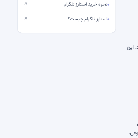
نحوه خرید استارز تلگرام
↗
استارز تلگرام چیست؟
↗
. این
عی،