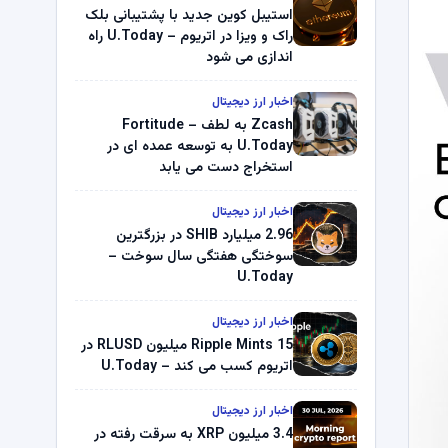
استیبل کوین جدید با پشتیبانی بلک
راک و ویزا در اتریوم – U.Today راه
اندازی می شود
اخبار ارز دیجیتال
Zcash به لطف Fortitude –
U.Today به توسعه عمده ای در
استخراج دست می یابد
اخبار ارز دیجیتال
2.96 میلیارد SHIB در بزرگترین
سوختگی هفتگی سال سوخت –
U.Today
اخبار ارز دیجیتال
Ripple Mints 15 میلیون RLUSD در
اتریوم کسب می کند – U.Today
اخبار ارز دیجیتال
3.4 میلیون XRP به سرقت رفته در