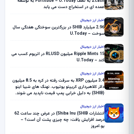
Zcash به لطف Fortitude – U.Today به توسعه
عمده ای در استخراج دست می یابد
اخبار ارز دیجیتال
2.96 میلیارد SHIB در بزرگترین سوختگی هفتگی سال
سوخت – U.Today
اخبار ارز دیجیتال
Ripple Mints 15 میلیون RLUSD در اتریوم کسب می
کند – U.Today
اخبار ارز دیجیتال
3.4 میلیون XRP به سرقت رفته در کره به 8.5 میلیون
دلار کلاهبرداری کریپتو یوتیوب. نهنگ های شیبا اینو
(SHIB) به دلیل خرابی پمپ قیمت ناپدید می شوند.
بلک راک 89.83 میلیون دلار U-Turn در بیت کوین را
ثبت کرد – گزارش کریپتو صبح – U.Today
اخبار ارز دیجیتال
انتشارات Shiba Inu (SHIB) در عرض چند ساعت 62
درصد افزایش یافت: چه چیزی پشت آن است؟ –
یو.امروز