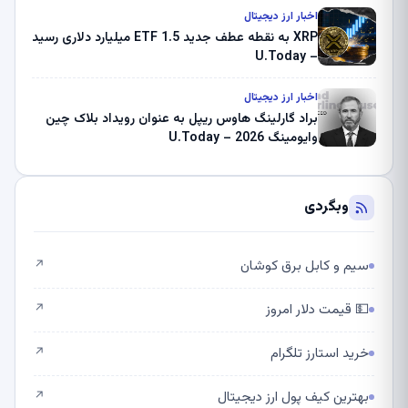
اخبار ارز دیجیتال
XRP به نقطه عطف جدید ETF 1.5 میلیارد دلاری رسید
– U.Today
اخبار ارز دیجیتال
براد گارلینگ هاوس ریپل به عنوان رویداد بلاک چین
وایومینگ 2026 – U.Today
وبگردی
سیم و کابل برق کوشان
↗
💵 قیمت دلار امروز
↗
خرید استارز تلگرام
↗
بهترین کیف پول ارز دیجیتال
↗