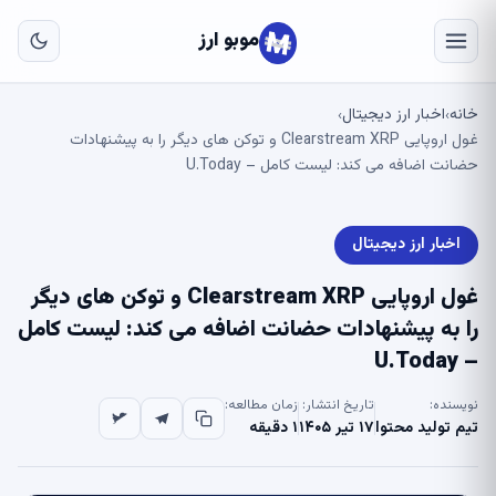
به
مح
موبو ارز
اص
خانه
اخبار ارز دیجیتال
›
›
غول اروپایی Clearstream XRP و توکن های دیگر را به پیشنهادات
حضانت اضافه می کند: لیست کامل – U.Today
اخبار ارز دیجیتال
غول اروپایی Clearstream XRP و توکن های دیگر
را به پیشنهادات حضانت اضافه می کند: لیست کامل
– U.Today
نویسنده:
تاریخ انتشار:
زمان مطالعه:
تیم تولید محتوا
۱۷ تیر ۱۴۰۵
۱ دقیقه