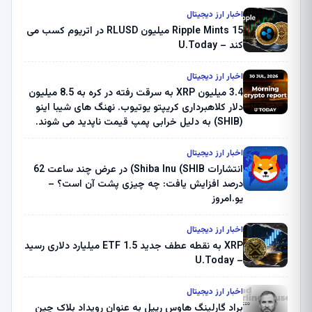
اخبار ارز دیجیتال
Ripple Mints 15 میلیون RLUSD در اتریوم کسب می
کند – U.Today
اخبار ارز دیجیتال
3.4 میلیون XRP به سرقت رفته در کره به 8.5 میلیون
دلار کلاهبرداری کریپتو یوتیوب. نهنگ های شیبا اینو
(SHIB) به دلیل خرابی پمپ قیمت ناپدید می شوند.
بلک راک 89.83 میلیون دلار U-Turn در بیت کوین را
ثبت کرد – گزارش کریپتو صبح – U.Today
اخبار ارز دیجیتال
انتشارات Shiba Inu (SHIB) در عرض چند ساعت 62
درصد افزایش یافت: چه چیزی پشت آن است؟ –
یو.امروز
اخبار ارز دیجیتال
XRP به نقطه عطف جدید ETF 1.5 میلیارد دلاری رسید
– U.Today
اخبار ارز دیجیتال
براد گارلینگ هاوس ریپل به عنوان رویداد بلاک چین