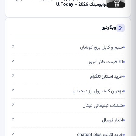
وایومینگ 2026 – U.Today
وبگردی
سیم و کابل برق کوشان
↗
💵 قیمت دلار امروز
↗
خرید استارز تلگرام
↗
بهترین کیف پول ارز دیجیتال
↗
شکلات تبلیغاتی نیکان
↗
اخبار فوتبال
↗
خرید اکانت chatgpt plus
↗