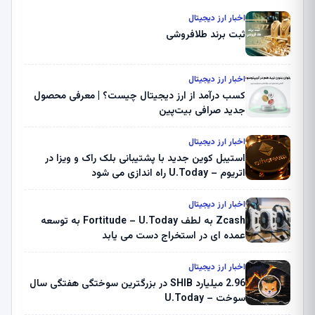
اخبار ارز دیجیتال
ثبت برند طلافروشی
اخبار ارز دیجیتال
کسب درآمد از ارز دیجیتال چیست؟ | معرفی محصول
جدید صرافی بیت‌پین
اخبار ارز دیجیتال
استیبل کوین جدید با پشتیبانی بلک راک و ویزا در
اتریوم – U.Today راه اندازی می شود
اخبار ارز دیجیتال
Zcash به لطف Fortitude – U.Today به توسعه
عمده ای در استخراج دست می یابد
اخبار ارز دیجیتال
2.96 میلیارد SHIB در بزرگترین سوختگی هفتگی سال
سوخت – U.Today