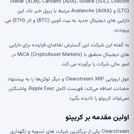
Stellar (XLM)، Cardano (ADA)، Solana (SOL)، Litecoin
(LTC) و Avalanche (AVAX) مرتبط با ریپل خبر داد. این
دارایی های دیجیتال جدید به بیت کوین (BTC) و اتر (ETH) می
پیوندند.
به گفته این شرکت، این گسترش تقاضای فزاینده برای دارایی
های دیجیتال منطبق با MiCA (CryptoAsset Markets) در
امور مالی شرکت را برآورده می کند.
غول اروپایی Clearstream XRP و دیگر توکن‌ها را به پیشنهاد
حضانت اضافه می‌کند: فهرست کامل Ripple Exec: واشنگتن
نمی‌تواند کریپتو را نادیده بگیرد
اولین مقدمه بر کریپتو
Clearstream یکی از بزرگترین شرکت های تسویه و نگهداری