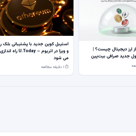
استیبل کوین جدید با پشتیبانی بلک ر
 ارز دیجیتال چیست؟ |
و ویزا در اتریوم – U.Today راه اندازی
 جدید صرافی بیت‌پین
می شود
⏱ ۱ دقیقه مطالعه