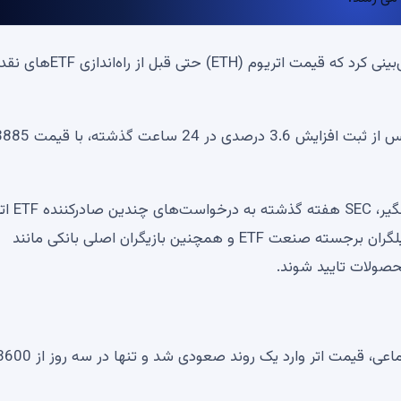
آرتور چئونگ، بنیان‌گذار و مدیرعامل Defiance Capital پیش‌بینی کرد که قیمت اتریوم
در یک چرخش چشمگیر، SEC هف
برای فهرست 19b-4 چراغ سبز نشان داد. پیش از این، تحلیلگران برجسته صنعت ETF و همچنین بازیگران اصلی بانکی مانند