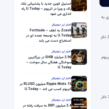
استیبل کوین جدید با پشتیبانی بلک
راک و ویزا در اتریوم – U.Today راه
اندازی می شود
 (ETH) حتی قبل از راه‌اندازی ETF‌های نقدی به
اخبار ارز دیجیتال
Zcash به لطف Fortitude –
U.Today به توسعه عمده ای در
طبق داده‌های CoinGecko، در زمان نگارش این مقاله، اتر پس از ثبت افزایش 3.6 درصدی در 24 ساعت گذشته، با قیمت 3885 دلار
استخراج دست می یابد
اخبار ارز دیجیتال
ته گذشته به درخواست‌های چندین صادرکننده ETF اتریوم
2.96 میلیارد SHIB در بزرگترین
سوختگی هفتگی سال سوخت –
U.Today
اخبار ارز دیجیتال
Ripple Mints 15 میلیون RLUSD در
اتریوم کسب می کند – U.Today
پس از انتشار خبر تایید قریب‌الوقوع ETF در شبکه‌های اجتماعی، قیمت اتر وارد یک روند صعودی شد و تنها در سه روز از 3600 دلار
اخبار ارز دیجیتال
3.4 میلیون XRP به سرقت رفته در