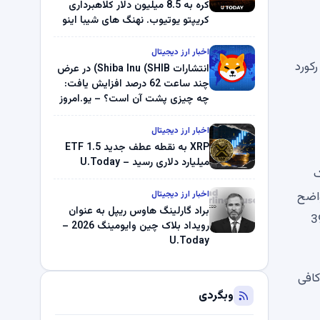
کره به 8.5 میلیون دلار کلاهبرداری
کریپتو یوتیوب. نهنگ های شیبا اینو
(SHIB) به دلیل خرابی پمپ قیمت
ناپدید می شوند. بلک راک 89.83
اخبار ارز دیجیتال
 19.8 درصد از بالاترین رکورد
میلیون دلار U-Turn در بیت کوین را
انتشارات Shiba Inu (SHIB) در عرض
ثبت کرد – گزارش کریپتو صبح –
چند ساعت 62 درصد افزایش یافت:
U.Today
چه چیزی پشت آن است؟ – یو.امروز
اخبار ارز دیجیتال
XRP به نقطه عطف جدید ETF 1.5
میلیارد دلاری رسید – U.Today
ک
اص، واضح
اخبار ارز دیجیتال
براد گارلینگ هاوس ریپل به عنوان
یفی است. RSI پس از صعود اتر به 3900
رویداد بلاک چین وایومینگ 2026 –
U.Today
کافی
وبگردی