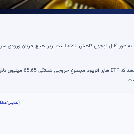
 به طور قابل توجهی کاهش یافته است، زیرا هیچ جریان ورودی سرم
داده های ارائه شده توسط SosoValue نشان می دهد که ETF های اتریوم مجموع خروجی هفتگی .65
ست.
[نمایش/مخف