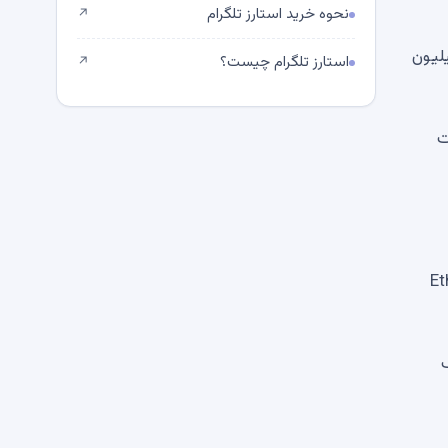
نحوه خرید استارز تلگرام
↗
 می، زمانی که وجوه در 24 ساعت با منفی شدن جو بازار، مجموع خروجی 130.62 میلیون
استارز تلگرام چیست؟
↗
ت
Ethereum ETF 