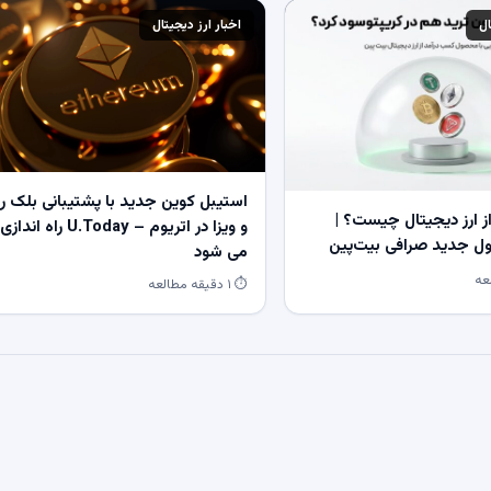
ال
اخبار ارز دیجیتال
استیبل کوین جدید با پشتیبانی بلک ر
 ارز دیجیتال چیست؟ |
و ویزا در اتریوم – U.Today راه اندازی
 جدید صرافی بیت‌پین
می شود
⏱ ۱ دقیقه مطالعه