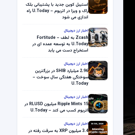
استیبل کوین جدید با پشتیبانی بلک
راک و ویزا در اتریوم – U.Today راه
اندازی می شود
اخبار ارز دیجیتال
Zcash به لطف Fortitude –
U.Today به توسعه عمده ای در
استخراج دست می یابد
اخبار ارز دیجیتال
2.96 میلیارد SHIB در بزرگترین
سوختگی هفتگی سال سوخت –
U.Today
اخبار ارز دیجیتال
Ripple Mints 15 میلیون RLUSD در
اتریوم کسب می کند – U.Today
اخبار ارز دیجیتال
3.4 میلیون XRP به سرقت رفته در