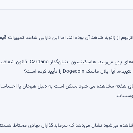
هفته گذشته بدترین هفته ای بود که ETF های اتریوم از ژانویه شاهد آن بوده اند، اما این دارایی شاهد تغییرات ق
شوارتز ریپل به بنیاد XRPL می‌پیوندد، XRP به ATH در کیف‌های پول می‌رسد، هاسکینسون، بنیان‌گذار ano
سک Dogecoin را تأیید کرده است؟
زهای هفته مشاهده می شود ممکن است به دلیل هیجان یا احساسا
 موسسات.
مشاهده می‌شود نشان می‌دهد که سرمایه‌گذاران نهادی محتاط هستن