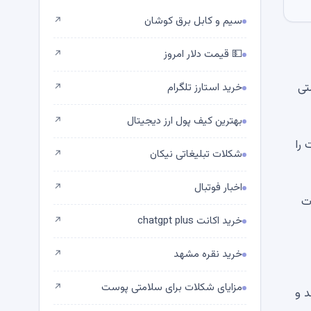
سیم و کابل برق کوشان
↗
💵 قیمت دلار امروز
↗
یمتی
خرید استارز تلگرام
↗
بهترین کیف پول ارز دیجیتال
↗
Card، قانون شفافیت را
شکلات تبلیغاتی نیکان
↗
اخبار فوتبال
↗
ت
خرید اکانت chatgpt plus
↗
خرید نقره مشهد
↗
مزایای شکلات برای سلامتی پوست
↗
د و