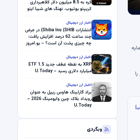
کره به 8.5 میلیون دلار کلاهبرداری
کریپتو یوتیوب. نهنگ های شیبا اینو
(SHIB) به دلیل خرابی پمپ قیمت
ناپدید می شوند. بلک راک 89.83
اخبار ارز دیجیتال
میلیون دلار U-Turn در بیت کوین را
انتشارات Shiba Inu (SHIB) در عرض
ثبت کرد – گزارش کریپتو صبح –
چند ساعت 62 درصد افزایش یافت:
U.Today
چه چیزی پشت آن است؟ – یو.امروز
ایه
اخبار ارز دیجیتال
XRP به نقطه عطف جدید ETF 1.5
میلیارد دلاری رسید – U.Today
65 میلیون دلار را
اخبار ارز دیجیتال
براد گارلینگ هاوس ریپل به عنوان
رویداد بلاک چین وایومینگ 2026 –
U.Today
ی]
وبگردی