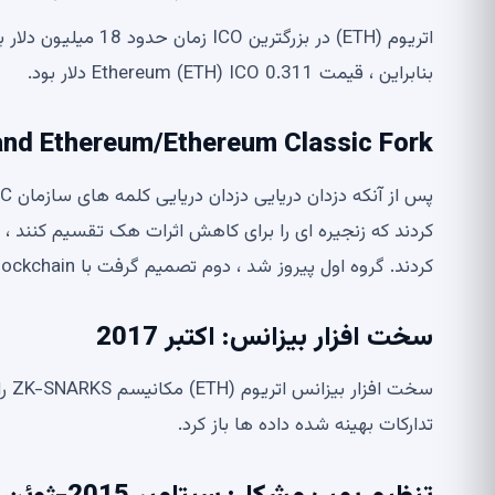
بنابراین ، قیمت Ethereum (ETH) ICO 0.311 دلار بود.
Dao Hack and Ethereum/Ethereum Classic Fork: ژو
كردند. گروه اول پیروز شد ، دوم تصمیم گرفت با blockchain اصلی ، معروف به Etheruem Classic (و غیره) بماند.
سخت افزار بیزانس: اکتبر 2017
تدارکات بهینه شده داده ها باز کرد.