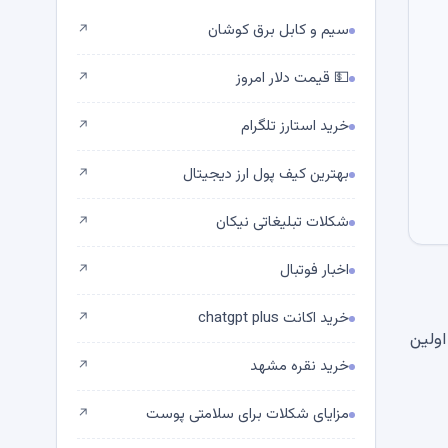
سیم و کابل برق کوشان
↗
💵 قیمت دلار امروز
↗
خرید استارز تلگرام
↗
بهترین کیف پول ارز دیجیتال
↗
شکلات تبلیغاتی نیکان
↗
اخبار فوتبال
↗
خرید اکانت chatgpt plus
↗
) را خلاصه کرد ، که اولین
خرید نقره مشهد
↗
مزایای شکلات برای سلامتی پوست
↗