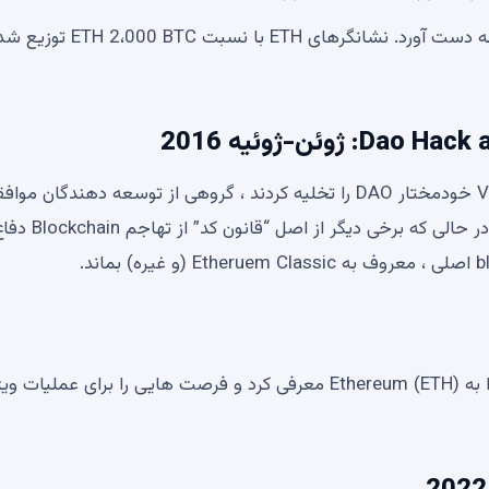
اتریوم (ETH) در بزرگترین ICO زمان حدود 18 میلیون دلار به دست آورد. نشانگرهای ETH با نس
ئن-ژوئیه 2016
پس از آنكه دزدان دریایی دزدان دریایی كلمه های سازمان VC خودمختار DAO را تخلیه كردند ، گروهی از توسعه دهندگان 
كردند كه زنجیره ای را برای كاهش اثرات هک تقسیم كنند ، در ح
سخت افزار بیزانس اتریوم (ETH) مکانیسم ZK-SNARKS را به Ethereum (ETH) معرفی کرد و فرصت هایی را برای عملیا