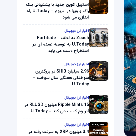
استیبل کوین جدید با پشتیبانی بلک
راک و ویزا در اتریوم – U.Today راه
اندازی می شود
اخبار ارز دیجیتال
Zcash به لطف Fortitude –
U.Today به توسعه عمده ای در
استخراج دست می یابد
اخبار ارز دیجیتال
2.96 میلیارد SHIB در بزرگترین
سوختگی هفتگی سال سوخت –
U.Today
اخبار ارز دیجیتال
Ripple Mints 15 میلیون RLUSD در
اتریوم کسب می کند – U.Today
اخبار ارز دیجیتال
3.4 میلیون XRP به سرقت رفته در