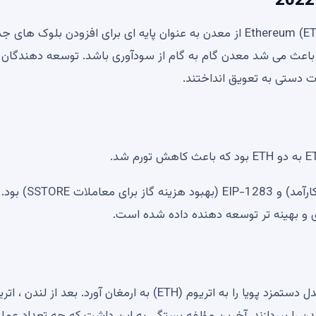
در حالی که اثبات کار (POW) از اجماع استفاده می کرد ، Ethereum (ETH) از معدن به عنوان پایه ای برای افزودن بلوک ها
 باعث می شد معدن گام به گام از سودآوری باشد. توسعه دهندگان
در میان EIP ها EIP-1052 (اعتبار سنجی قرارداد هوشمند کارآمد) و EIP-1283 (بهبود هزی
به روزرسانی EIP 1559 که در لندن فعال شده است ، یک مدل دستمزد پویا را به اتریوم (ETH) به ارمغان آورد. بعد از لندن
معدن را بپردازند. آخرین مؤلفه بستگی به این داشت که چه تعداد عمل