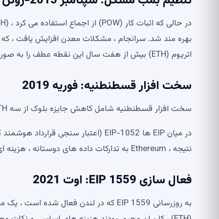
تنظیم بمب مشکل: سپتامبر 2015-ژوئن 2022
بهره مند شد. سرانجام ، مشکلات معدن افزایش یافت ، که
اتریوم (ETH) بیش از هفت سال این نقطه عطف را به صورت دستی به تعویق انداختند.
سخت افزار قسطنطنیه: فوریه 2019
سخت افزار قسطنطنیه شامل کاهش جایزه بلوک از سه ETH به دو ETH بود که باعث کاهش تورم شد.
نتیجه ، Ethereum به تدارکات داده های دوستانه ، هزینه ای و بهینه تر توسعه دهنده داده شده است.
فعال سازی EIP 1559: اوت 2021
(ETH) ، کاربران مجبور بودند هزینه های اساسی و نکات 