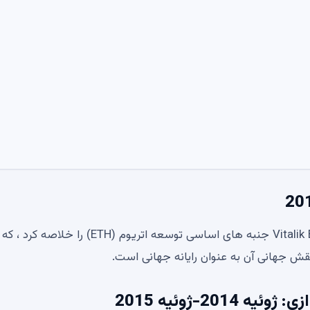
آزمون فنی Ethereum (ETH) معرفی شده توسط Vitalik Botterine جنبه های اساسی توسعه اتریوم (ETH
نقش جهانی آن به عنوان رایانه جهانی است.