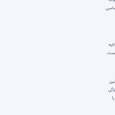
ستمزدهای اساسی
از اتریوم (ETH) به 15.537.393 در 15 سپتامبر 2022 از شواهد شغلی (POS) به شواهد دما. Ethereum (ETH) لایه
 یکی از اولین
ترین ویژگی
 را