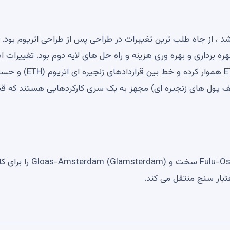
 (یا PECTRA) سخت ، که در 7 مه 2025 فعال شد ، از جاه طلب ترین تغییرات در طراحی پس از طراحی اتریوم بود
ر عملکرد ، امنیت ، بهره برداری و بهره وری هزینه و راه حل های لایه دوم بود. تغییرات
راه را برای به روزرسانی حداکثر تراز تأیید کننده به 2.048 ETH هموار کرده و خ
ف پول های زنجیره ای) مجهز به یک سری کارکردهایی هستند که قبلا
در سالهای 2025-2026 ، اتریوم (ETH) یک Fulu-Osaka (Fusaka) سخت و rdam
تبار سنج منتقل می کند.