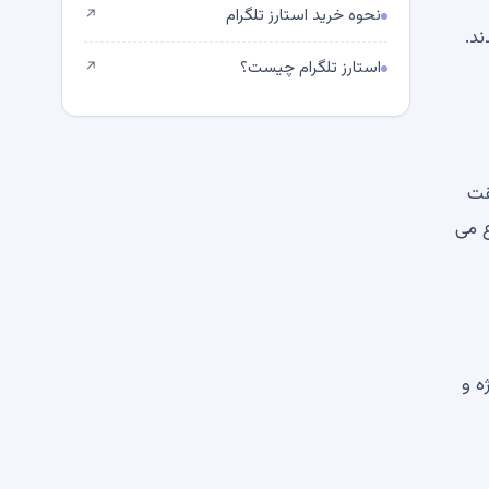
نحوه خرید استارز تلگرام
↗
بت ETH 2،000 BTC توزیع شدند.
استارز تلگرام چیست؟
↗
موافقت
الی كه برخی دیگر از اصل “قانون كد” از تهاجم Blockchain دفاع می
ت ویژه و