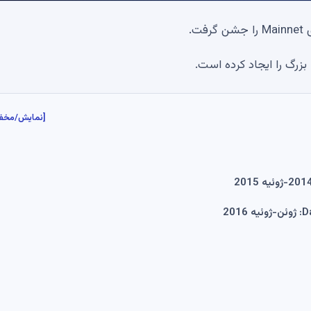
[نمایش/مخف
20