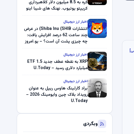
کره به 8.5 میلیون دلار کلاهبرداری
کریپتو یوتیوب. نهنگ های شیبا اینو
(SHIB) به دلیل خرابی پمپ قیمت
ناپدید می شوند. بلک راک 89.83
اخبار ارز دیجیتال
میلیون دلار U-Turn در بیت کوین را
انتشارات Shiba Inu (SHIB) در عرض
ثبت کرد – گزارش کریپتو صبح –
چند ساعت 62 درصد افزایش یافت:
U.Today
چه چیزی پشت آن است؟ – یو.امروز
ی]
اخبار ارز دیجیتال
XRP به نقطه عطف جدید ETF 1.5
میلیارد دلاری رسید – U.Today
اخبار ارز دیجیتال
براد گارلینگ هاوس ریپل به عنوان
رویداد بلاک چین وایومینگ 2026 –
U.Today
وبگردی