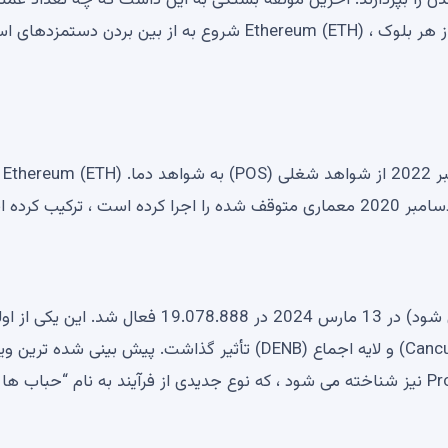
در این یا این بلوک گنجانده شده است. علاوه بر این ، پس از هر بلوک ، Ethereum (ETH) شروع به از بین بردن د
انتقال ادغام 
به روزرسانی Cancun -yeb (که به آن Dencun نیز گفته می شود) در 13 مارس 2024 در 19.078.888 فعال شد. این
به روزرسانی هایی بود که به طور جداگانه بر لایه اجرایی (Cancun) و لایه اجماع (DENB) تأثیر گذاشت. پیش بینی شده 
Dencun EIP-4844 است که به عنوان Proto-Danksharding نیز شناخته می شود ، که نوع جدیدی از فرآیند به نام “حباب ها