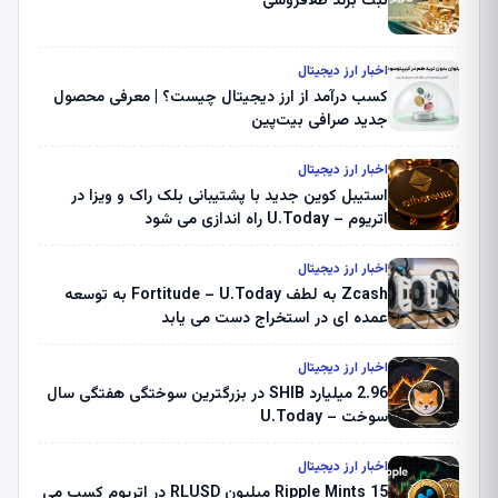
ثبت برند طلافروشی
اخبار ارز دیجیتال
کسب درآمد از ارز دیجیتال چیست؟ | معرفی محصول
جدید صرافی بیت‌پین
اخبار ارز دیجیتال
استیبل کوین جدید با پشتیبانی بلک راک و ویزا در
اتریوم – U.Today راه اندازی می شود
اخبار ارز دیجیتال
Zcash به لطف Fortitude – U.Today به توسعه
عمده ای در استخراج دست می یابد
اخبار ارز دیجیتال
2.96 میلیارد SHIB در بزرگترین سوختگی هفتگی سال
سوخت – U.Today
اخبار ارز دیجیتال
Ripple Mints 15 میلیون RLUSD در اتریوم کسب می