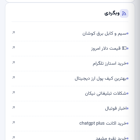
وبگردی
سیم و کابل برق کوشان
↗
💵 قیمت دلار امروز
↗
خرید استارز تلگرام
↗
بهترین کیف پول ارز دیجیتال
↗
شکلات تبلیغاتی نیکان
↗
اخبار فوتبال
↗
خرید اکانت chatgpt plus
↗
خرید نقره مشهد
↗