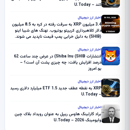
کند – U.Today
اخبار ارز دیجیتال
3.4 میلیون XRP به سرقت رفته در کره به 8.5 میلیون
دلار کلاهبرداری کریپتو یوتیوب. نهنگ های شیبا اینو
(SHIB) به دلیل خرابی پمپ قیمت ناپدید می شوند.
بلک راک 89.83 میلیون دلار U-Turn در بیت کوین را
ثبت کرد – گزارش کریپتو صبح – U.Today
اخبار ارز دیجیتال
انتشارات Shiba Inu (SHIB) در عرض چند ساعت 62
درصد افزایش یافت: چه چیزی پشت آن است؟ –
یو.امروز
اخبار ارز دیجیتال
XRP به نقطه عطف جدید ETF 1.5 میلیارد دلاری رسید
– U.Today
اخبار ارز دیجیتال
براد گارلینگ هاوس ریپل به عنوان رویداد بلاک چین
وایومینگ 2026 – U.Today