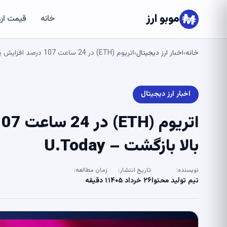
موبو ارز
خانه
قیمت ارز
خانه
اخبار ارز دیجیتال
اتریوم (ETH) در 24 ساعت 107 درصد افزایش یافت: حجم به سطح بالا بازگشت – U.Today
›
›
اخبار ارز دیجیتال
بالا بازگشت – U.Today
نویسنده:
تاریخ انتشار:
زمان مطالعه:
تیم تولید محتوا
۲۶ خرداد ۱۴۰۵
۱ دقیقه