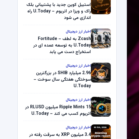
استیبل کوین جدید با پشتیبانی بلک
راک و ویزا در اتریوم – U.Today راه
اندازی می شود
اخبار ارز دیجیتال
Zcash به لطف Fortitude –
U.Today به توسعه عمده ای در
استخراج دست می یابد
اخبار ارز دیجیتال
2.96 میلیارد SHIB در بزرگترین
سوختگی هفتگی سال سوخت –
U.Today
اخبار ارز دیجیتال
Ripple Mints 15 میلیون RLUSD در
اتریوم کسب می کند – U.Today
اخبار ارز دیجیتال
3.4 میلیون XRP به سرقت رفته در