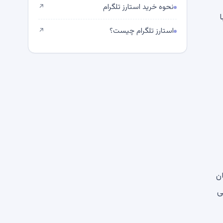
نحوه خرید استارز تلگرام
↗
استارز تلگرام چیست؟
↗
ن
ی