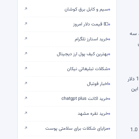
سیم و کابل برق کوشان
↗
💵 قیمت دلار امروز
↗
م‌های اصلی، سه
خرید استارز تلگرام
↗
بهترین کیف پول ارز دیجیتال
↗
شکلات تبلیغاتی نیکان
↗
در نتیجه، عمل قیمت واکنش نشان داد. اتریوم از پایین ترین سطح اخیر در حدود 1600 دلار بازگشته و به سمت محدوده 1800 دلار
اخبار فوتبال
↗
 این
خرید اکانت chatgpt plus
↗
خرید نقره مشهد
↗
مزایای شکلات برای سلامتی پوست
↗
تصویر مشتقات نیز بهبود یافته است. در حال حاضر، اکثر قرائت‌های نسبت‌های بلند-کوتاه در صرافی‌های اصلی به راحتی بالای 1.0