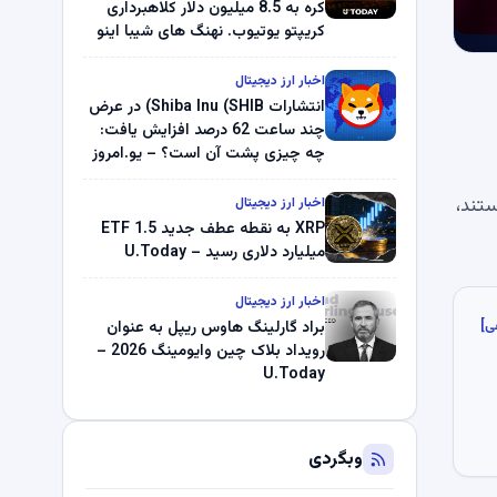
کره به 8.5 میلیون دلار کلاهبرداری
کریپتو یوتیوب. نهنگ های شیبا اینو
(SHIB) به دلیل خرابی پمپ قیمت
ناپدید می شوند. بلک راک 89.83
اخبار ارز دیجیتال
میلیون دلار U-Turn در بیت کوین را
انتشارات Shiba Inu (SHIB) در عرض
ثبت کرد – گزارش کریپتو صبح –
چند ساعت 62 درصد افزایش یافت:
U.Today
چه چیزی پشت آن است؟ – یو.امروز
تند،
اخبار ارز دیجیتال
XRP به نقطه عطف جدید ETF 1.5
میلیارد دلاری رسید – U.Today
اخبار ارز دیجیتال
ی]
براد گارلینگ هاوس ریپل به عنوان
رویداد بلاک چین وایومینگ 2026 –
U.Today
وبگردی