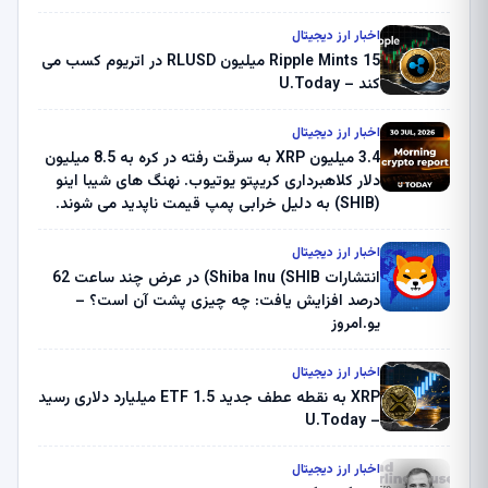
اخبار ارز دیجیتال
Ripple Mints 15 میلیون RLUSD در اتریوم کسب می
کند – U.Today
اخبار ارز دیجیتال
3.4 میلیون XRP به سرقت رفته در کره به 8.5 میلیون
دلار کلاهبرداری کریپتو یوتیوب. نهنگ های شیبا اینو
(SHIB) به دلیل خرابی پمپ قیمت ناپدید می شوند.
بلک راک 89.83 میلیون دلار U-Turn در بیت کوین را
ثبت کرد – گزارش کریپتو صبح – U.Today
اخبار ارز دیجیتال
انتشارات Shiba Inu (SHIB) در عرض چند ساعت 62
درصد افزایش یافت: چه چیزی پشت آن است؟ –
یو.امروز
اخبار ارز دیجیتال
XRP به نقطه عطف جدید ETF 1.5 میلیارد دلاری رسید
– U.Today
اخبار ارز دیجیتال