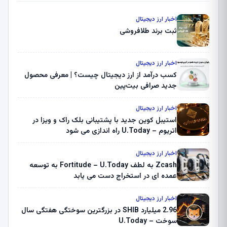
اخبار ارز دیجیتال
ثبت برند طلافروشی
اخبار ارز دیجیتال
کسب درآمد از ارز دیجیتال چیست؟ | معرفی محصول
جدید صرافی بیت‌پین
اخبار ارز دیجیتال
استیبل کوین جدید با پشتیبانی بلک راک و ویزا در
اتریوم – U.Today راه اندازی می شود
اخبار ارز دیجیتال
Zcash به لطف Fortitude – U.Today به توسعه
عمده ای در استخراج دست می یابد
اخبار ارز دیجیتال
2.96 میلیارد SHIB در بزرگترین سوختگی هفتگی سال
سوخت – U.Today