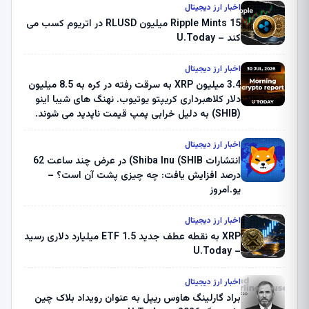
اخبار ارز دیجیتال
Ripple Mints 15 میلیون RLUSD در اتریوم کسب می
کند – U.Today
اخبار ارز دیجیتال
3.4 میلیون XRP به سرقت رفته در کره به 8.5 میلیون
دلار کلاهبرداری کریپتو یوتیوب. نهنگ های شیبا اینو
(SHIB) به دلیل خرابی پمپ قیمت ناپدید می شوند.
بلک راک 89.83 میلیون دلار U-Turn در بیت کوین را
ثبت کرد – گزارش کریپتو صبح – U.Today
اخبار ارز دیجیتال
انتشارات Shiba Inu (SHIB) در عرض چند ساعت 62
درصد افزایش یافت: چه چیزی پشت آن است؟ –
یو.امروز
اخبار ارز دیجیتال
XRP به نقطه عطف جدید ETF 1.5 میلیارد دلاری رسید
– U.Today
اخبار ارز دیجیتال
براد گارلینگ هاوس ریپل به عنوان رویداد بلاک چین