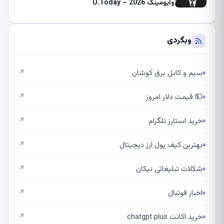
وایومینگ 2026 – U.Today
وبگردی
سیم و کابل برق کوشان
↗
💵 قیمت دلار امروز
↗
خرید استارز تلگرام
↗
بهترین کیف پول ارز دیجیتال
↗
شکلات تبلیغاتی نیکان
↗
اخبار فوتبال
↗
خرید اکانت chatgpt plus
↗