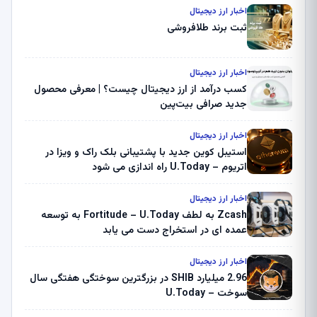
اخبار ارز دیجیتال
ثبت برند طلافروشی
اخبار ارز دیجیتال
کسب درآمد از ارز دیجیتال چیست؟ | معرفی محصول
جدید صرافی بیت‌پین
اخبار ارز دیجیتال
استیبل کوین جدید با پشتیبانی بلک راک و ویزا در
اتریوم – U.Today راه اندازی می شود
اخبار ارز دیجیتال
Zcash به لطف Fortitude – U.Today به توسعه
عمده ای در استخراج دست می یابد
اخبار ارز دیجیتال
2.96 میلیارد SHIB در بزرگترین سوختگی هفتگی سال
سوخت – U.Today