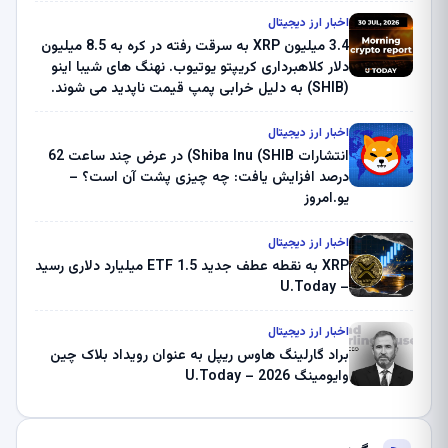
اخبار ارز دیجیتال
3.4 میلیون XRP به سرقت رفته در کره به 8.5 میلیون
دلار کلاهبرداری کریپتو یوتیوب. نهنگ های شیبا اینو
(SHIB) به دلیل خرابی پمپ قیمت ناپدید می شوند.
بلک راک 89.83 میلیون دلار U-Turn در بیت کوین را
ثبت کرد – گزارش کریپتو صبح – U.Today
اخبار ارز دیجیتال
انتشارات Shiba Inu (SHIB) در عرض چند ساعت 62
درصد افزایش یافت: چه چیزی پشت آن است؟ –
یو.امروز
اخبار ارز دیجیتال
XRP به نقطه عطف جدید ETF 1.5 میلیارد دلاری رسید
– U.Today
اخبار ارز دیجیتال
براد گارلینگ هاوس ریپل به عنوان رویداد بلاک چین
وایومینگ 2026 – U.Today