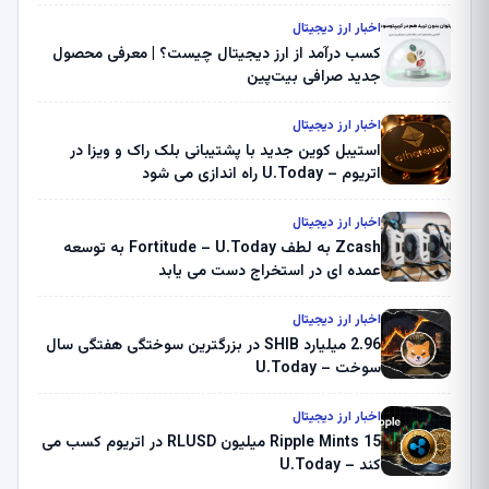
اخبار ارز دیجیتال
کسب درآمد از ارز دیجیتال چیست؟ | معرفی محصول
جدید صرافی بیت‌پین
اخبار ارز دیجیتال
استیبل کوین جدید با پشتیبانی بلک راک و ویزا در
اتریوم – U.Today راه اندازی می شود
اخبار ارز دیجیتال
Zcash به لطف Fortitude – U.Today به توسعه
عمده ای در استخراج دست می یابد
اخبار ارز دیجیتال
2.96 میلیارد SHIB در بزرگترین سوختگی هفتگی سال
سوخت – U.Today
اخبار ارز دیجیتال
Ripple Mints 15 میلیون RLUSD در اتریوم کسب می
کند – U.Today