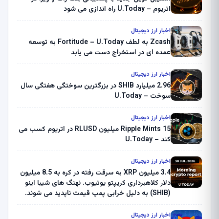
اتریوم – U.Today راه اندازی می شود
اخبار ارز دیجیتال
Zcash به لطف Fortitude – U.Today به توسعه
عمده ای در استخراج دست می یابد
اخبار ارز دیجیتال
2.96 میلیارد SHIB در بزرگترین سوختگی هفتگی سال
سوخت – U.Today
اخبار ارز دیجیتال
Ripple Mints 15 میلیون RLUSD در اتریوم کسب می
کند – U.Today
اخبار ارز دیجیتال
3.4 میلیون XRP به سرقت رفته در کره به 8.5 میلیون
دلار کلاهبرداری کریپتو یوتیوب. نهنگ های شیبا اینو
(SHIB) به دلیل خرابی پمپ قیمت ناپدید می شوند.
بلک راک 89.83 میلیون دلار U-Turn در بیت کوین را
ثبت کرد – گزارش کریپتو صبح – U.Today
اخبار ارز دیجیتال