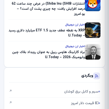
انتشارات Shiba Inu (SHIB) در عرض چند ساعت 62
درصد افزایش یافت: چه چیزی پشت آن است؟ –
یو.امروز
اخبار ارز دیجیتال
XRP به نقطه عطف جدید ETF 1.5 میلیارد دلاری رسید
– U.Today
اخبار ارز دیجیتال
براد گارلینگ هاوس ریپل به عنوان رویداد بلاک چین
وایومینگ 2026 – U.Today
وبگردی
سیم و کابل برق کوشان
↗
💵 قیمت دلار امروز
↗