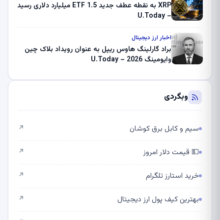
XRP به نقطه عطف جدید ETF 1.5 میلیارد دلاری رسید
– U.Today
اخبار ارز دیجیتال
براد گارلینگ هاوس ریپل به عنوان رویداد بلاک چین
وایومینگ 2026 – U.Today
وبگردی
سیم و کابل برق کوشان
↗
💵 قیمت دلار امروز
↗
خرید استارز تلگرام
↗
بهترین کیف پول ارز دیجیتال
↗