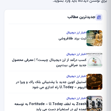
برای نوشتن دیدگاه باید
وارد بشوید
.
جدیدترین مطالب
اخبار ارز دیجیتال
ثبت برند طلافروشی
اخبار ارز دیجیتال
کسب درآمد از ارز دیجیتال چیست؟ | معرفی محصول
جدید صرافی بیت‌پین
اخبار ارز دیجیتال
استیبل کوین جدید با پشتیبانی بلک راک و ویزا در
اتریوم – U.Today راه اندازی می شود
اخبار ارز دیجیتال
Zcash به لطف Fortitude – U.Today به توسعه
عمده ای در استخراج دست می یابد