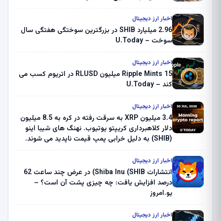
اخبار ارز دیجیتال
2.96 میلیارد SHIB در بزرگترین سوختگی هفتگی سال
سوخت – U.Today
اخبار ارز دیجیتال
Ripple Mints 15 میلیون RLUSD در اتریوم کسب می
کند – U.Today
اخبار ارز دیجیتال
3.4 میلیون XRP به سرقت رفته در کره به 8.5 میلیون
دلار کلاهبرداری کریپتو یوتیوب. نهنگ های شیبا اینو
(SHIB) به دلیل خرابی پمپ قیمت ناپدید می شوند.
بلک راک 89.83 میلیون دلار U-Turn در بیت کوین را
ثبت کرد – گزارش کریپتو صبح – U.Today
اخبار ارز دیجیتال
انتشارات Shiba Inu (SHIB) در عرض چند ساعت 62
درصد افزایش یافت: چه چیزی پشت آن است؟ –
یو.امروز
اخبار ارز دیجیتال