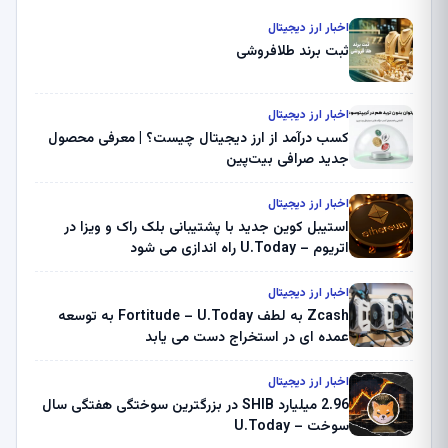
اخبار ارز دیجیتال
ثبت برند طلافروشی
اخبار ارز دیجیتال
کسب درآمد از ارز دیجیتال چیست؟ | معرفی محصول
جدید صرافی بیت‌پین
اخبار ارز دیجیتال
استیبل کوین جدید با پشتیبانی بلک راک و ویزا در
اتریوم – U.Today راه اندازی می شود
اخبار ارز دیجیتال
Zcash به لطف Fortitude – U.Today به توسعه
عمده ای در استخراج دست می یابد
اخبار ارز دیجیتال
2.96 میلیارد SHIB در بزرگترین سوختگی هفتگی سال
سوخت – U.Today