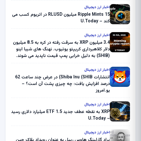
اخبار ارز دیجیتال
Ripple Mints 15 میلیون RLUSD در اتریوم کسب می
کند – U.Today
اخبار ارز دیجیتال
3.4 میلیون XRP به سرقت رفته در کره به 8.5 میلیون
دلار کلاهبرداری کریپتو یوتیوب. نهنگ های شیبا اینو
(SHIB) به دلیل خرابی پمپ قیمت ناپدید می شوند.
بلک راک 89.83 میلیون دلار U-Turn در بیت کوین را
ثبت کرد – گزارش کریپتو صبح – U.Today
اخبار ارز دیجیتال
انتشارات Shiba Inu (SHIB) در عرض چند ساعت 62
درصد افزایش یافت: چه چیزی پشت آن است؟ –
یو.امروز
اخبار ارز دیجیتال
XRP به نقطه عطف جدید ETF 1.5 میلیارد دلاری رسید
– U.Today
اخبار ارز دیجیتال
براد گارلینگ هاوس ریپل به عنوان رویداد بلاک چین