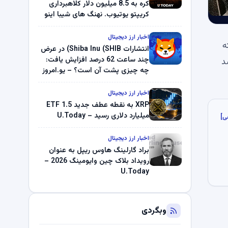
کره به 8.5 میلیون دلار کلاهبرداری
کریپتو یوتیوب. نهنگ های شیبا اینو
(SHIB) به دلیل خرابی پمپ قیمت
ناپدید می شوند. بلک راک 89.83
اخبار ارز دیجیتال
ابقت داشته
میلیون دلار U-Turn در بیت کوین را
انتشارات Shiba Inu (SHIB) در عرض
ثبت کرد – گزارش کریپتو صبح –
چند ساعت 62 درصد افزایش یافت:
ست همانطور که بیت کوین 4 ٪ رشد
U.Today
چه چیزی پشت آن است؟ – یو.امروز
اخبار ارز دیجیتال
XRP به نقطه عطف جدید ETF 1.5
میلیارد دلاری رسید – U.Today
ی]
اخبار ارز دیجیتال
براد گارلینگ هاوس ریپل به عنوان
رویداد بلاک چین وایومینگ 2026 –
U.Today
وبگردی