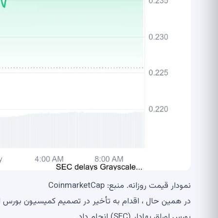
نمودار قیمت روزانه. منبع: CoinmarketCap
بورس اوراق بهادار (SEC) انجام داد.