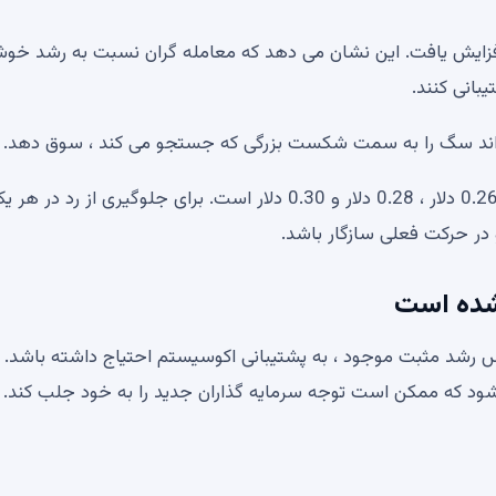
 حجم معامله به 3.18 میلیارد دلار افزایش یافت. این نشان می دهد که معامله گران نسبت به رشد خ
بانی کنند.
واند سگ را به سمت شکست بزرگی که جستجو می کند ، سوق دهد.
به طور خاص ، Doge دارای چندین مقاومت برای مقابله با 0.26 دلار ، 0.28 دلار و 0.30 دلار است. برای جلوگیری از رد د
 در حرکت فعلی سازگار باشد.
شده است
ی از معکوس رشد مثبت موجود ، به پشتیبانی اکوسیستم احتیاج داشته باشد. 
ود که ممکن است توجه سرمایه گذاران جدید را به خود جلب کند.