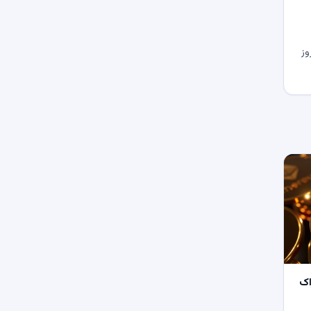
وز
اک