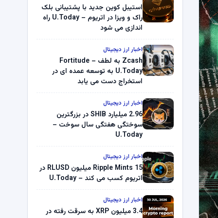
استیبل کوین جدید با پشتیبانی بلک
راک و ویزا در اتریوم – U.Today راه
اندازی می شود
اخبار ارز دیجیتال
Zcash به لطف Fortitude –
U.Today به توسعه عمده ای در
استخراج دست می یابد
اخبار ارز دیجیتال
2.96 میلیارد SHIB در بزرگترین
سوختگی هفتگی سال سوخت –
U.Today
اخبار ارز دیجیتال
Ripple Mints 15 میلیون RLUSD در
اتریوم کسب می کند – U.Today
اخبار ارز دیجیتال
3.4 میلیون XRP به سرقت رفته در