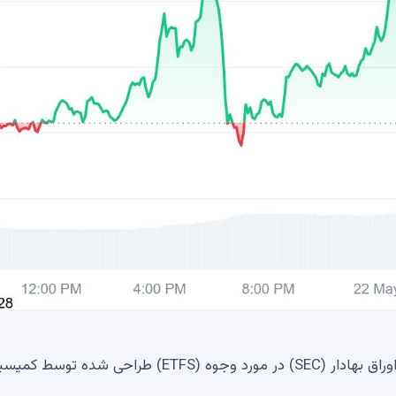
در همین حال ، اقدام به تأخیر در تصمیم کمیسیون بورس اوراق بهادار (SEC) در مورد وجوه (ETFS) طراحی شده 