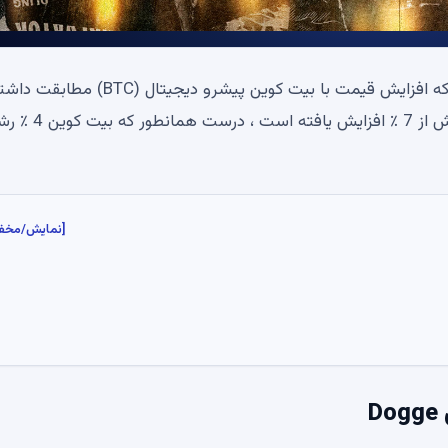
Dogecoin (Doge) ، پادشاه مدالون پستان ، قول می دهد که افزایش قیمت با بیت کوین پیشرو دیجیتال (BTC) مط
باشد. براساس داده های CoinmarketCap ، Dogecoin بیش از 7 ٪ افزایش یافته است ، در
[نمایش/مخف