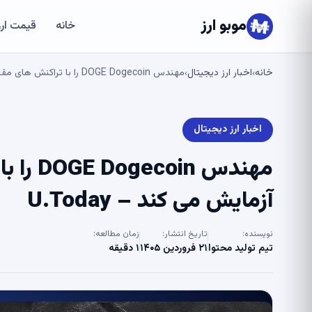
موبو ارز
خانه
قیمت ارز
خانه
اخبار ارز دیجیتال
مهندس DOGE Dogecoin را با تراکنش های مقاوم در برابر کوانتومی آزمایش می کند – U.Today
›
›
اخبار ارز دیجیتال
مهندس n
آزمایش می کند – U.Today
نویسنده:
تاریخ انتشار:
زمان مطالعه:
تیم تولید محتوا
۲۱ فروردین ۱۴۰۵
۱ دقیقه