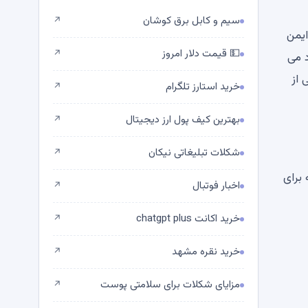
سیم و کابل برق کوشان
↗
ایمن
💵 قیمت دلار امروز
↗
 کنند. این فقط امکان حملات at-spend را ایجاد می
 از
خرید استارز تلگرام
↗
بهترین کیف پول ارز دیجیتال
↗
شکلات تبلیغاتی نیکان
↗
 از امنیت که برای
اخبار فوتبال
↗
خرید اکانت chatgpt plus
↗
خرید نقره مشهد
↗
مزایای شکلات برای سلامتی پوست
↗