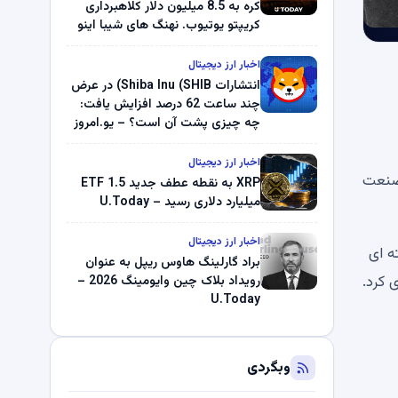
کره به 8.5 میلیون دلار کلاهبرداری
کریپتو یوتیوب. نهنگ های شیبا اینو
(SHIB) به دلیل خرابی پمپ قیمت
ناپدید می شوند. بلک راک 89.83
اخبار ارز دیجیتال
میلیون دلار U-Turn در بیت کوین را
انتشارات Shiba Inu (SHIB) در عرض
ثبت کرد – گزارش کریپتو صبح –
چند ساعت 62 درصد افزایش یافت:
U.Today
چه چیزی پشت آن است؟ – یو.امروز
اخبار ارز دیجیتال
 صنعت
XRP به نقطه عطف جدید ETF 1.5
میلیارد دلاری رسید – U.Today
اخبار ارز دیجیتال
 به چهار دسته تقسیم کرد. Dogecoin به دسته ای
براد گارلینگ هاوس ریپل به عنوان
 کرد.
رویداد بلاک چین وایومینگ 2026 –
U.Today
وبگردی