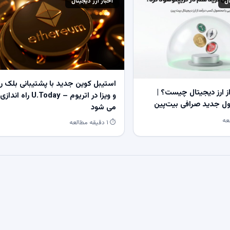
ال
اخبار ارز دیجیتال
استیبل کوین جدید با پشتیبانی بلک ر
 ارز دیجیتال چیست؟ |
و ویزا در اتریوم – U.Today راه اندازی
 جدید صرافی بیت‌پین
می شود
⏱ ۱ دقیقه مطالعه