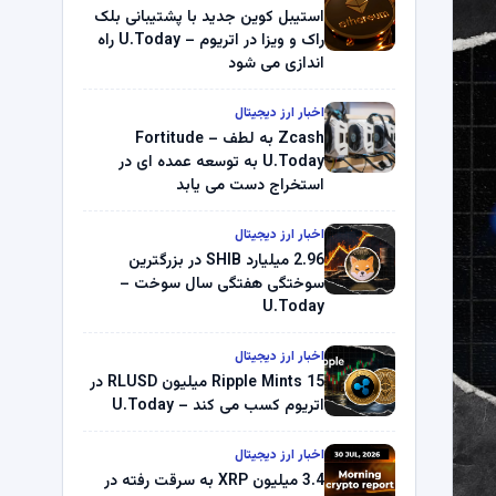
استیبل کوین جدید با پشتیبانی بلک
راک و ویزا در اتریوم – U.Today راه
اندازی می شود
اخبار ارز دیجیتال
Zcash به لطف Fortitude –
U.Today به توسعه عمده ای در
استخراج دست می یابد
اخبار ارز دیجیتال
2.96 میلیارد SHIB در بزرگترین
سوختگی هفتگی سال سوخت –
U.Today
اخبار ارز دیجیتال
Ripple Mints 15 میلیون RLUSD در
اتریوم کسب می کند – U.Today
اخبار ارز دیجیتال
3.4 میلیون XRP به سرقت رفته در