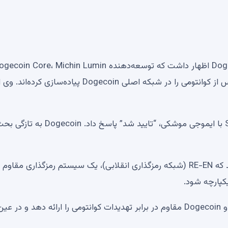
تیم Dogecoin Foundation با موفقیت یک تراکنش امن پس از کوانتومی را در شبکه اصلی Dogecoin پیاده‌سا
مهندس نرم‌افزار Dogecoin، Ed Tubbs به توییت Stebbing با ایموجی موشکی، “تایید شد” پاسخ دا
در ژانویه 2025، توسعه دهندگان Dogecoin پیشنهاد کردند که RE-EN (شبکه رمزگذاری انقلابی)، یک سیستم رمزگذاری مقاو
انتظار می‌رود RE-EN کلیدهای خصوصی، تراکنش‌های ایمن و Dogecoin مقاوم در برابر تهدیدات کوانتومی را ارائه دهد و 