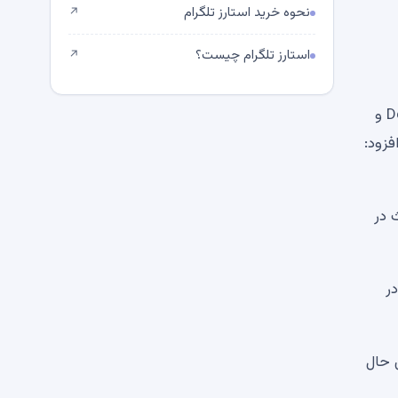
نحوه خرید استارز تلگرام
↗
استارز تلگرام چیست؟
↗
با توجه به این اطلاعات، تیموتی استبینگ، مدیر بنیاد Dogecoin اظهار داشت که توسعه‌دهنده Dogecoin Core، Michin Lumin و
زی کرده‌اند. وی افزود:
د. Dogecoin به تازگی بحث در
م در
در عین حال