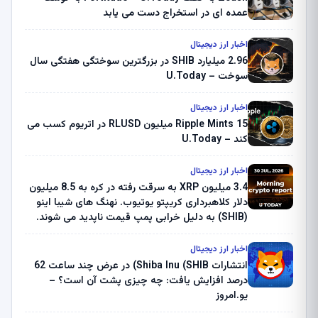
عمده ای در استخراج دست می یابد
اخبار ارز دیجیتال
2.96 میلیارد SHIB در بزرگترین سوختگی هفتگی سال
سوخت – U.Today
اخبار ارز دیجیتال
Ripple Mints 15 میلیون RLUSD در اتریوم کسب می
کند – U.Today
اخبار ارز دیجیتال
3.4 میلیون XRP به سرقت رفته در کره به 8.5 میلیون
دلار کلاهبرداری کریپتو یوتیوب. نهنگ های شیبا اینو
(SHIB) به دلیل خرابی پمپ قیمت ناپدید می شوند.
بلک راک 89.83 میلیون دلار U-Turn در بیت کوین را
ثبت کرد – گزارش کریپتو صبح – U.Today
اخبار ارز دیجیتال
انتشارات Shiba Inu (SHIB) در عرض چند ساعت 62
درصد افزایش یافت: چه چیزی پشت آن است؟ –
یو.امروز