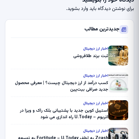
دیدگاه خود را بنویسید
برای نوشتن دیدگاه باید
وارد بشوید
.
جدیدترین مطالب
اخبار ارز دیجیتال
ثبت برند طلافروشی
اخبار ارز دیجیتال
کسب درآمد از ارز دیجیتال چیست؟ | معرفی محصول
جدید صرافی بیت‌پین
اخبار ارز دیجیتال
استیبل کوین جدید با پشتیبانی بلک راک و ویزا در
اتریوم – U.Today راه اندازی می شود
اخبار ارز دیجیتال
Zcash به لطف Fortitude – U.Today به توسعه