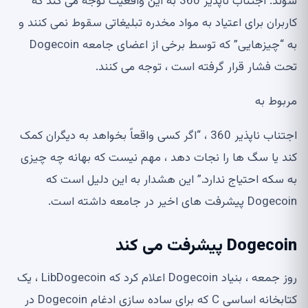
شوند. اجتناب ناپذیر 360 به این واقعیت توجه می کند که
کاربران برای اعتیاد به مواد مخدره تبلیغاتی سقوط نمی کنند و
به “چیزهایی” که توسط برخی از اعضای جامعه Dogecoin
تحت فشار قرار گرفته است ، توجه می کنند.
مربوط به
اجتناب ناپذیر 360 ، “اگر کسی واقعاً بخواهد به دیگران کمک
کند یا سگ ها را نجات دهد ، مهم نیست که بهانه چه چیزی
به سکه احتیاج ندارد.” این هشدار به این دلیل است که
Dogecoin پیشرفت های اخیر در جامعه داشته است.
Dogecoin پیشرفت می کند
روز جمعه ، بنیاد Dogecoin اعلام کرد که LibDogecoin ، یک
کتابخانه اساسی C که برای ساده سازی ادغام Dogecoin در